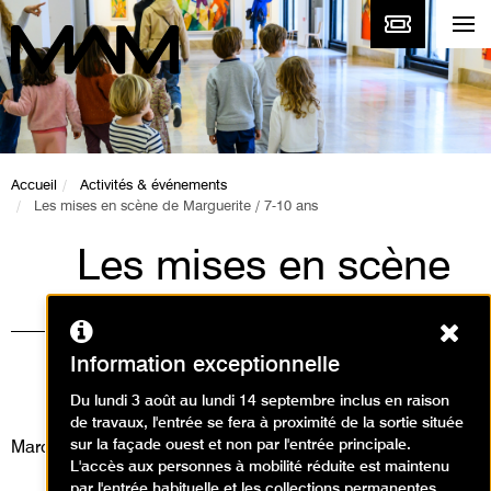
Accueil
Activités & événements
Les mises en scène de Marguerite / 7-10 ans
Les mises en scène
de Marguerite / 7-10
Ferm
ans
Information exceptionnelle
Ateliers / Atelier arts plastiques
Du lundi 3 août au lundi 14 septembre inclus en raison
de travaux, l'entrée se fera à proximité de la sortie située
sur la façade ouest et non par l'entrée principale.
Mardi 12 août 2025
L'accès aux personnes à mobilité réduite est maintenu
par l'entrée habituelle et les collections permanentes