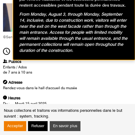
restent accessibles pendant toute la durée des travaux.
From Monday, August 3, through Monday, September
14, inclusive, due to construction work, visitors will enter
near the exit on the west facade rather than through the
main entrance. Access for people with limited mobility
©Service éducatif et culturel
will remain available through the usual entrance, and the
permanent collections will remain open throughout the
duration of the construction.
14h00
Durée
2h00
Publics
Enfants / Ados
de 7 ans à 10 ans
Adresse
Rendez-vous dans le hall d'accueil du musée
Heures
Du :
Mardi 15 avril 2025
au :
Mardi 19 août 2025
Nous collectons et traitons vos informations personnelles dans le but
Le :
Mardi 12 août 2025 de 14h00 à 16h00
suivant :
system, tracking
.
Mardi 19 août 2025 de 14h00 à 16h00
Accepter
Refuser
En savoir plus
Les enfants observent dans les portraits de Marguerite qu’Henri Matisse
joue avec le traitement de l’espace pour immerger sa fille dans des