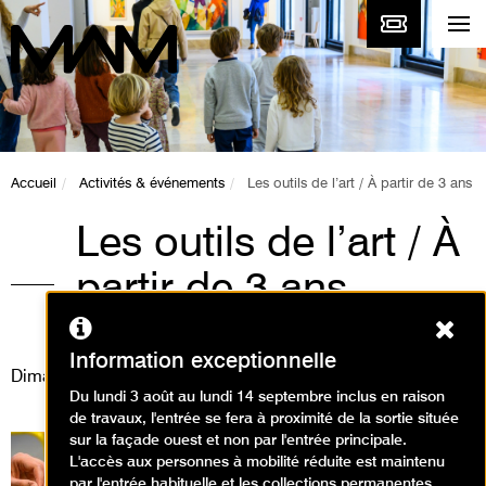
Accueil
Activités & événements
Les outils de l’art / À partir de 3 ans
Les outils de l’art / À
partir de 3 ans
Ferm
Animations / Créer en famille
Information exceptionnelle
Dimanche 30 août 2026
Du lundi 3 août au lundi 14 septembre inclus en raison
de travaux, l'entrée se fera à proximité de la sortie située
sur la façade ouest et non par l'entrée principale.
L'accès aux personnes à mobilité réduite est maintenu
par l'entrée habituelle et les collections permanentes