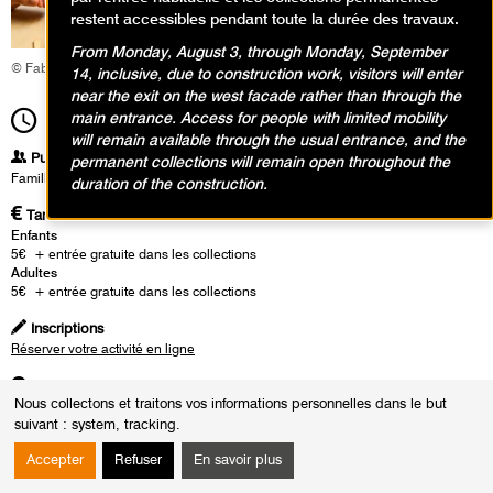
restent accessibles pendant toute la durée des travaux.
From Monday, August 3, through Monday, September
© Fabrice Gaboriau
14, inclusive, due to construction work, visitors will enter
near the exit on the west facade rather than through the
main entrance. Access for people with limited mobility
14h00
Durée
1h30
will remain available through the usual entrance, and the
Publics
permanent collections will remain open throughout the
Famille
duration of the construction.
Tarifs
Enfants
5€ + entrée gratuite dans les collections
Adultes
5€ + entrée gratuite dans les collections
Inscriptions
Réserver votre activité en ligne
Adresse
Nous collectons et traitons vos informations personnelles dans le but
Rendez-vous dans le hall d'accueil du musée
suivant :
system, tracking
.
Heures
Accepter
Refuser
En savoir plus
Le :
Dimanche 30 août 2026 de 14h00 à 15h30
Dimanche 30 août 2026 de 15h30 à 17h00