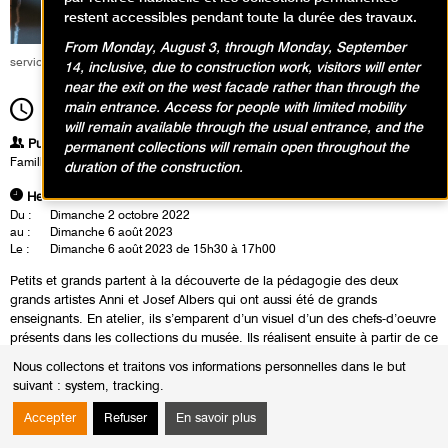
restent accessibles pendant toute la durée des travaux.
From Monday, August 3, through Monday, September
service éducatif et culturel
14, inclusive, due to construction work, visitors will enter
near the exit on the west facade rather than through the
main entrance. Access for people with limited mobility
15h30
Durée
1h30
will remain available through the usual entrance, and the
Publics
permanent collections will remain open throughout the
Famille
duration of the construction.
Heures
Du :
Dimanche 2 octobre 2022
au :
Dimanche 6 août 2023
Le :
Dimanche 6 août 2023 de 15h30 à 17h00
Petits et grands partent à la découverte de la pédagogie des deux
grands artistes Anni et Josef Albers qui ont aussi été de grands
enseignants. En atelier, ils s’emparent d’un visuel d’un des chefs-d’oeuvre
présents dans les collections du musée. Ils réalisent ensuite à partir de ce
modèle un collage, en reprenant les formes et les couleurs présentes
Nous collectons et traitons vos informations personnelles dans le but
dans le tableau afin de le réinterpréter de façon très personnelle.
suivant :
system, tracking
.
Accepter
Refuser
En savoir plus