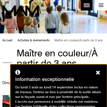
Accueil
Activités & événements
Maître en couleur/À partir de 3 ans
Maître en couleur/À
partir de 3 ans
Ferm
Animations / Visite animation
Information exceptionnelle
Dimanche 6 août 2023
Du lundi 3 août au lundi 14 septembre inclus en raison
de travaux, l'entrée se fera à proximité de la sortie située
sur la façade ouest et non par l'entrée principale.
L'accès aux personnes à mobilité réduite est maintenu
par l'entrée habituelle et les collections permanentes