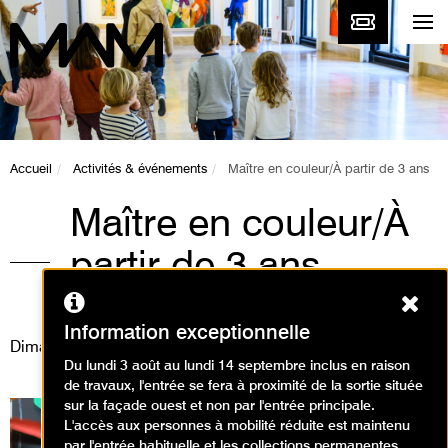
Accueil
Activités & événements
Maître en couleur/À partir de 3 ans
Maître en couleur/À
partir de 3 ans
Ferm
Animations / Visite animation
Information exceptionnelle
Dimanche 6 août 2023
Du lundi 3 août au lundi 14 septembre inclus en raison
de travaux, l'entrée se fera à proximité de la sortie située
sur la façade ouest et non par l'entrée principale.
L'accès aux personnes à mobilité réduite est maintenu
par l'entrée habituelle et les collections permanentes