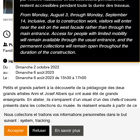
restent accessibles pendant toute la durée des travaux.
From Monday, August 3, through Monday, September
service éducatif et culturel
14, inclusive, due to construction work, visitors will enter
near the exit on the west facade rather than through the
main entrance. Access for people with limited mobility
15h30
Durée
1h30
will remain available through the usual entrance, and the
Publics
permanent collections will remain open throughout the
Famille
duration of the construction.
Heures
Du :
Dimanche 2 octobre 2022
au :
Dimanche 6 août 2023
Le :
Dimanche 6 août 2023 de 15h30 à 17h00
Petits et grands partent à la découverte de la pédagogie des deux
grands artistes Anni et Josef Albers qui ont aussi été de grands
enseignants. En atelier, ils s’emparent d’un visuel d’un des chefs-d’oeuvre
présents dans les collections du musée. Ils réalisent ensuite à partir de ce
modèle un collage, en reprenant les formes et les couleurs présentes
Nous collectons et traitons vos informations personnelles dans le but
dans le tableau afin de le réinterpréter de façon très personnelle.
suivant :
system, tracking
.
Accepter
Refuser
En savoir plus