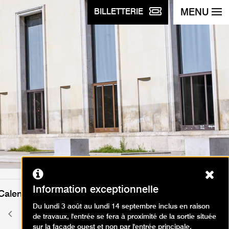
MENU
BILLETTERIE
Ferm
Information exceptionnelle
Calendrier des événements
Du lundi 3 août au lundi 14 septembre inclus en raison
décembre 2025
Mois
Mois
de travaux, l'entrée se fera à proximité de la sortie située
précédent
suivant
sur la façade ouest et non par l'entrée principale.