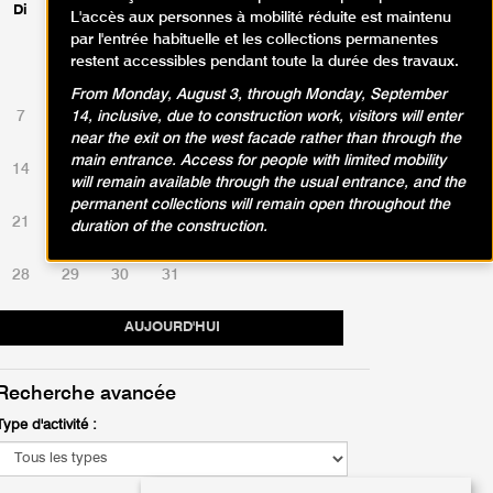
Di
Lu
Ma
Me
Je
Ve
Sa
L'accès aux personnes à mobilité réduite est maintenu
par l'entrée habituelle et les collections permanentes
restent accessibles pendant toute la durée des travaux.
1
2
3
4
5
6
From Monday, August 3, through Monday, September
7
8
9
10
11
12
13
14, inclusive, due to construction work, visitors will enter
near the exit on the west facade rather than through the
main entrance. Access for people with limited mobility
14
15
16
17
18
19
20
will remain available through the usual entrance, and the
permanent collections will remain open throughout the
21
22
23
24
25
26
27
duration of the construction.
28
29
30
31
AUJOURD'HUI
Recherche avancée
Type d'activité :