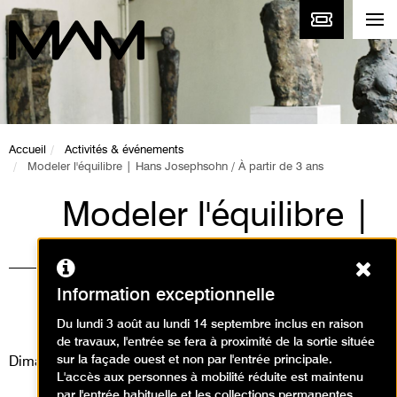
Accueil
Activités & événements
Modeler l'équilibre | Hans Josephsohn / À partir de 3 ans
Modeler l'équilibre |
Hans Josephsohn /
Ferm
À partir de 3 ans
Information exceptionnelle
Animations / Créer en famille
Du lundi 3 août au lundi 14 septembre inclus en raison
de travaux, l'entrée se fera à proximité de la sortie située
sur la façade ouest et non par l'entrée principale.
Dimanche 16 février 2025
L'accès aux personnes à mobilité réduite est maintenu
par l'entrée habituelle et les collections permanentes