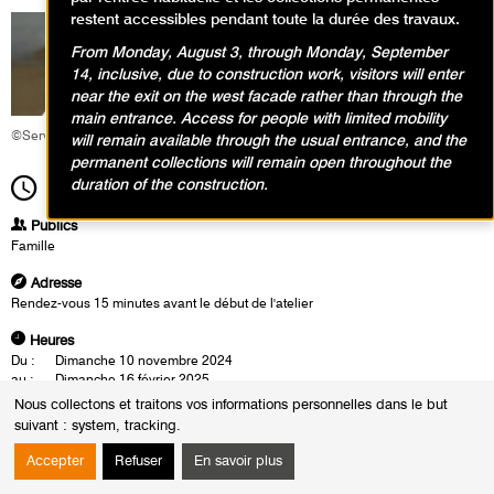
restent accessibles pendant toute la durée des travaux.
From Monday, August 3, through Monday, September
14, inclusive, due to construction work, visitors will enter
near the exit on the west facade rather than through the
main entrance. Access for people with limited mobility
©Service éducatif et culturel
will remain available through the usual entrance, and the
permanent collections will remain open throughout the
duration of the construction.
15h30
Durée
1h30
Publics
Famille
Adresse
Rendez-vous 15 minutes avant le début de l'atelier
Heures
Du :
Dimanche 10 novembre 2024
au :
Dimanche 16 février 2025
Le :
Dimanche 16 février 2025 de 15h30 à 17h00
Nous collectons et traitons vos informations personnelles dans le but
suivant :
system, tracking
.
Cette visite-atelier en famille autour de l’œuvre de Hans Josephsohn
permet de découvrir des sculptures qui combinent figuration et
Accepter
Refuser
En savoir plus
abstraction, impressionnantes par leur puissance et leur expressivité.