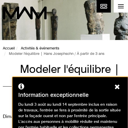
Accueil
Activités & événements
Modeler l'équilibre | Hans Josephsohn / À partir de 3 ans
Modeler l'équilibre |
Hans Josephsohn /
Ferm
À partir de 3 ans
Information exceptionnelle
Animations / Créer en famille
Du lundi 3 août au lundi 14 septembre inclus en raison
de travaux, l'entrée se fera à proximité de la sortie située
sur la façade ouest et non par l'entrée principale.
Dimanche 16 février 2025
L'accès aux personnes à mobilité réduite est maintenu
par l'entrée habituelle et les collections permanentes