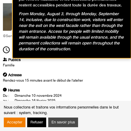
restent accessibles pendant toute la durée des travaux.
From Monday, August 3, through Monday, September
14, inclusive, due to construction work, visitors will enter
near the exit on the west facade rather than through the
main entrance. Access for people with limited mobility
©Service éducatif et culturel
will remain available through the usual entrance, and the
permanent collections will remain open throughout the
duration of the construction.
15h30
Durée
1h30
Publics
Famille
Adresse
Rendez-vous 15 minutes avant le début de l'atelier
Heures
Du :
Dimanche 10 novembre 2024
au :
Dimanche 16 février 2025
Le :
Dimanche 16 février 2025 de 15h30 à 17h00
Nous collectons et traitons vos informations personnelles dans le but
suivant :
system, tracking
.
Cette visite-atelier en famille autour de l’œuvre de Hans Josephsohn
permet de découvrir des sculptures qui combinent figuration et
Accepter
Refuser
En savoir plus
abstraction, impressionnantes par leur puissance et leur expressivité.