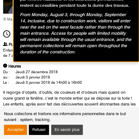
restent accessibles pendant toute la durée des travaux.
From Monday, August 3, through Monday, September
© Marie-Claire Saille
14, inclusive, due to construction work, visitors will enter
near the exit on the west facade rather than through the
main entrance. Access for people with limited mobility
14h00
Durée
2h00
will remain available through the usual entrance, and the
Publics
permanent collections will remain open throughout the
Enfants / Ados
duration of the construction.
de 7 ans à 10 ans
Heures
Du :
Jeudi 27 décembre 2018
au :
Jeudi 3 janvier 2019
Le :
Jeudi 3 janvier 2019 de 14h00 à 16h00
Il regorge d’objets, d’outils, de couleurs et d’odeurs mais quand on
ouvre grand la fenêtre, c’est le monde entier qui se dépose sur la toile !
Les enfants, après avoir fait des découvertes souvent étonnantes dans les
collections, vont réaliser en atelier la mise en place d’un univers aux
Nous collectons et traitons vos informations personnelles dans le but
multiples points de vue par un jeu de propositions plastiques vibrantes et
suivant :
system, tracking
.
colorées.
Accepter
Refuser
En savoir plus
Complet : retrouvez nos prochains ateliers à partir du mois de mars