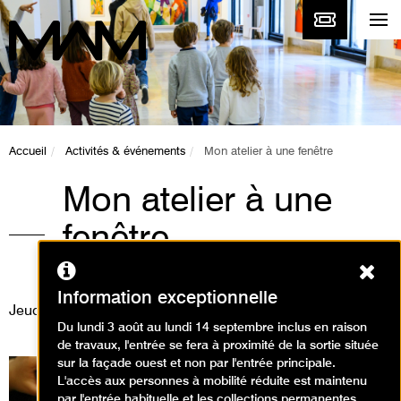
Accueil
Activités & événements
Mon atelier à une fenêtre
Mon atelier à une
fenêtre
Ferm
Ateliers / Atelier arts plastiques
Information exceptionnelle
Jeudi 3 janvier 2019
Du lundi 3 août au lundi 14 septembre inclus en raison
de travaux, l'entrée se fera à proximité de la sortie située
sur la façade ouest et non par l'entrée principale.
L'accès aux personnes à mobilité réduite est maintenu
par l'entrée habituelle et les collections permanentes