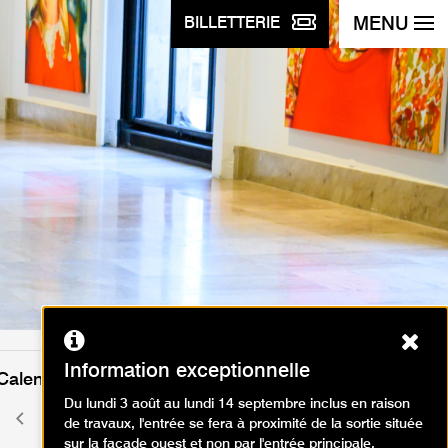
MENU
BILLETTERIE
Ferm
Information exceptionnelle
Calendrier des événements
Du lundi 3 août au lundi 14 septembre inclus en raison
mai 2026
Mois
Mois
de travaux, l'entrée se fera à proximité de la sortie située
précédent
suivant
sur la façade ouest et non par l'entrée principale.