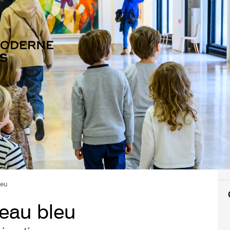
leu
leau bleu