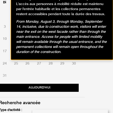
Di
Lu
Ma
Me
Je
Ve
Sa
L'accès aux personnes à mobilité réduite est maintenu
par l'entrée habituelle et les collections permanentes
restent accessibles pendant toute la durée des travaux.
1
2
From Monday, August 3, through Monday, September
3
4
5
6
7
8
9
14, inclusive, due to construction work, visitors will enter
near the exit on the west facade rather than through the
main entrance. Access for people with limited mobility
10
11
12
13
14
15
16
will remain available through the usual entrance, and the
permanent collections will remain open throughout the
17
18
19
20
21
22
23
duration of the construction.
24
25
26
27
28
29
30
31
AUJOURD'HUI
Recherche avancée
Type d'activité :