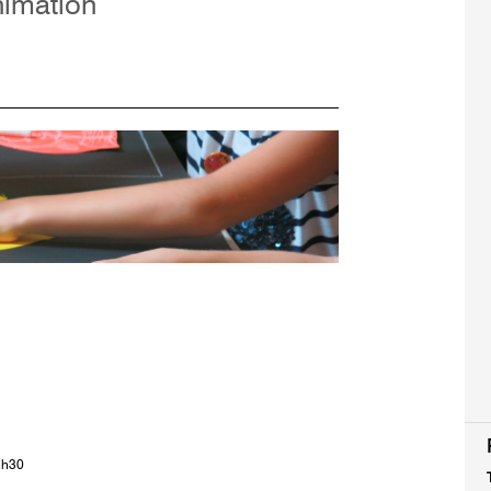
nimation
2h30