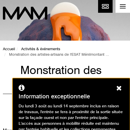
Accueil
Activités & événements
Monstration des artistes-artisans de l'ESAT Ménilmontant ...
Monstration des
artistes-artisans de
Ferm
l'ESAT Ménilmontant
Information exceptionnelle
| Les Flammes
Du lundi 3 août au lundi 14 septembre inclus en raison
de travaux, l'entrée se fera à proximité de la sortie située
Événement / Démonstration
sur la façade ouest et non par l'entrée principale.
L'accès aux personnes à mobilité réduite est maintenu
par l'entrée habituelle et les collections permanentes