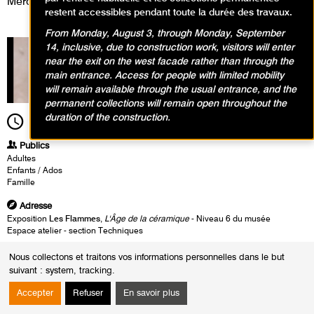
Mercredi 12 janvier 2022
restent accessibles pendant toute la durée des travaux.
From Monday, August 3, through Monday, September
14, inclusive, due to construction work, visitors will enter
near the exit on the west facade rather than through the
main entrance. Access for people with limited mobility
will remain available through the usual entrance, and the
permanent collections will remain open throughout the
duration of the construction.
10h00
Durée
8h00
Publics
Adultes
Enfants / Ados
Famille
Adresse
Exposition
Les Flammes
,
L'Âge de la céramique
- Niveau 6 du musée
Espace atelier - section Techniques
Heures
Nous collectons et traitons vos informations personnelles dans le but
Du :
Mercredi 12 janvier 2022
suivant :
system, tracking
.
au :
Dimanche 16 janvier 2022
Le :
Mercredi 12 janvier 2022 de 10h00 à 18h00
Accepter
Refuser
En savoir plus
Sous la direction artistique de Catherine de Saint Etienne,