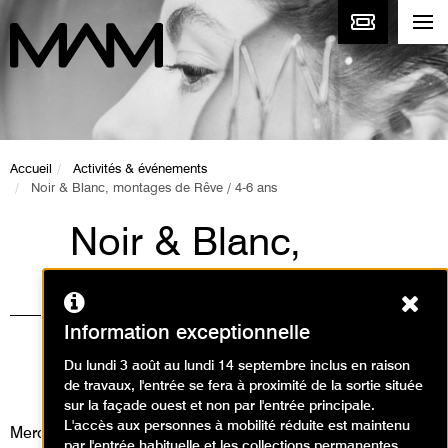
Accueil
Activités & événements
Noir & Blanc, montages de Rêve / 4-6 ans
Noir & Blanc,
montages de Rêve /
Ferm
4-6 ans
Information exceptionnelle
Ateliers, Animations / Atelier arts
Du lundi 3 août au lundi 14 septembre inclus en raison
de travaux, l'entrée se fera à proximité de la sortie située
plastiques
sur la façade ouest et non par l'entrée principale.
L'accès aux personnes à mobilité réduite est maintenu
Mercredi 1 juillet 2026
par l'entrée habituelle et les collections permanentes