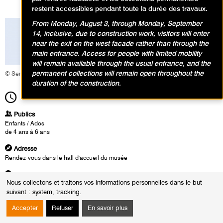
restent accessibles pendant toute la durée des travaux.
From Monday, August 3, through Monday, September
14, inclusive, due to construction work, visitors will enter
near the exit on the west facade rather than through the
main entrance. Access for people with limited mobility
will remain available through the usual entrance, and the
permanent collections will remain open throughout the
© Service éducatif et culturel
duration of the construction.
14h30
Durée
1h30
Publics
Enfants / Ados
de 4 ans à 6 ans
Adresse
Rendez-vous dans le hall d'accueil du musée
Heures
Nous collectons et traitons vos informations personnelles dans le but
Du :
Mercredi 15 avril 2026
suivant :
system, tracking
.
au :
Mercredi 22 juillet 2026
Le :
Mercredi 1 juillet 2026 de 14h30 à 16h00
Accepter
Refuser
En savoir plus
Mercredi 8 juillet 2026 de 11h00 à 12h30
Mercredi 15 juillet 2026 de 11h00 à 12h30