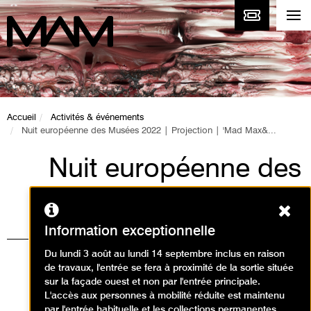
Accueil
Activités & événements
Nuit européenne des Musées 2022 | Projection | 'Mad Max&...
Nuit européenne des
Musées 2022 |
Ferm
Projection | 'Mad
Information exceptionnelle
Max' de George
Du lundi 3 août au lundi 14 septembre inclus en raison
de travaux, l'entrée se fera à proximité de la sortie située
Miller
sur la façade ouest et non par l'entrée principale.
L'accès aux personnes à mobilité réduite est maintenu
par l'entrée habituelle et les collections permanentes