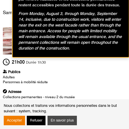
Événement / Cinéma
restent accessibles pendant toute la durée des travaux.
Samedi 14 mai 2022
From Monday, August 3, through Monday, September
14, inclusive, due to construction work, visitors will enter
near the exit on the west facade rather than through the
main entrance. Access for people with limited mobility
will remain available through the usual entrance, and the
permanent collections will remain open throughout the
duration of the construction.
21h00
Durée
1h30
Publics
Adultes
Personnes à mobilité réduite
Adresse
Collections permanentes - niveau 2 du musée
Nous collectons et traitons vos informations personnelles dans le but
Heures
suivant :
system, tracking
.
Le :
Samedi 14 mai 2022 de 21h00 à 22h30
Accepter
Refuser
En savoir plus
À l'occasion de la Nuit européenne des Musées 2022 et dans la cadre de
l'exposition Anita Molinero,
Extrudia
, le MAM vous propose une