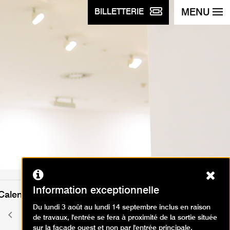
MENU
BILLETTERIE
Ferm
Information exceptionnelle
Calendrier des événements
Du lundi 3 août au lundi 14 septembre inclus en raison
juin 2026
Mois
Mois
de travaux, l'entrée se fera à proximité de la sortie située
précédent
suivant
sur la façade ouest et non par l'entrée principale.