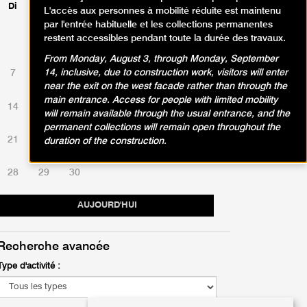
Di
Lu
Ma
Me
Je
Ve
Sa
L'accès aux personnes à mobilité réduite est maintenu
par l'entrée habituelle et les collections permanentes
restent accessibles pendant toute la durée des travaux.
1
2
3
4
5
6
From Monday, August 3, through Monday, September
14, inclusive, due to construction work, visitors will enter
7
8
9
10
11
12
13
near the exit on the west facade rather than through the
main entrance. Access for people with limited mobility
14
15
16
17
18
19
20
will remain available through the usual entrance, and the
permanent collections will remain open throughout the
21
22
23
24
25
26
27
duration of the construction.
28
29
30
AUJOURD'HUI
Recherche avancée
Type d'activité :