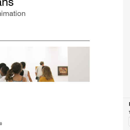
ans
nimation
30