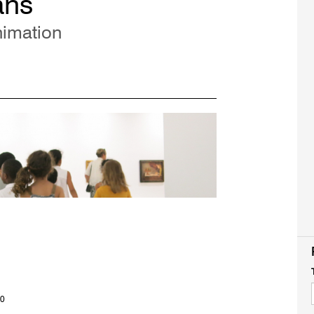
ans
nimation
30