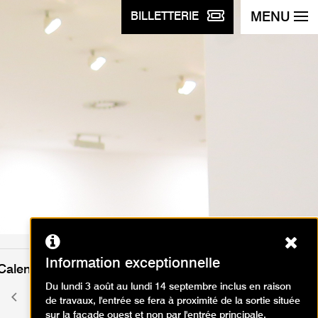
MENU
BILLETTERIE
Ferm
Information exceptionnelle
Calendrier des événements
Du lundi 3 août au lundi 14 septembre inclus en raison
juin 2026
Mois
Mois
de travaux, l'entrée se fera à proximité de la sortie située
précédent
suivant
sur la façade ouest et non par l'entrée principale.