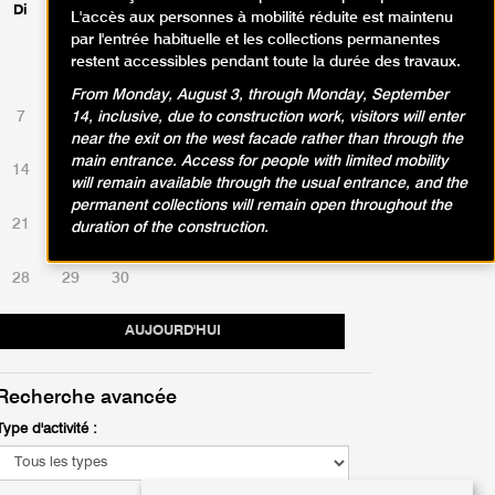
Di
Lu
Ma
Me
Je
Ve
Sa
L'accès aux personnes à mobilité réduite est maintenu
par l'entrée habituelle et les collections permanentes
restent accessibles pendant toute la durée des travaux.
1
2
3
4
5
6
From Monday, August 3, through Monday, September
7
8
9
10
11
12
13
14, inclusive, due to construction work, visitors will enter
near the exit on the west facade rather than through the
main entrance. Access for people with limited mobility
14
15
16
17
18
19
20
will remain available through the usual entrance, and the
permanent collections will remain open throughout the
21
22
23
24
25
26
27
duration of the construction.
28
29
30
AUJOURD'HUI
Recherche avancée
Type d'activité :