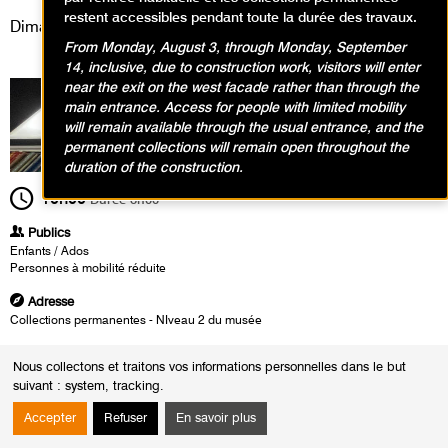
restent accessibles pendant toute la durée des travaux.
Dimanche 5 janvier 2025
From Monday, August 3, through Monday, September
14, inclusive, due to construction work, visitors will enter
near the exit on the west facade rather than through the
main entrance. Access for people with limited mobility
will remain available through the usual entrance, and the
permanent collections will remain open throughout the
duration of the construction.
10h00
Durée
8h00
Publics
Enfants / Ados
Personnes à mobilité réduite
Adresse
Collections permanentes - NIveau 2 du musée
Heures
Nous collectons et traitons vos informations personnelles dans le but
Du :
Samedi 5 octobre 2024
suivant :
system, tracking
.
au :
Dimanche 12 janvier 2025
Les :
dimanches de 10h00 à 18h00
Accepter
Refuser
En savoir plus
Oliver Beer | Reanimation Paintings | A Thousand