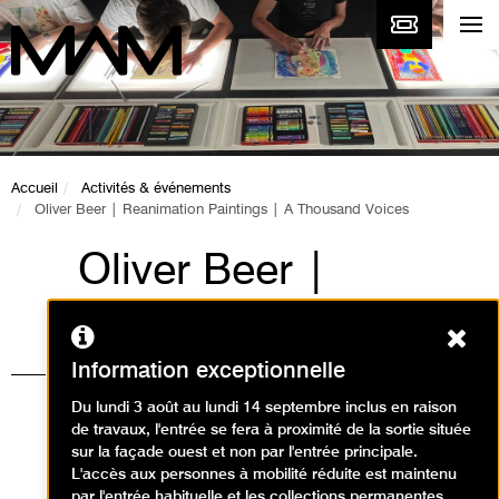
Accueil
Activités & événements
Oliver Beer | Reanimation Paintings | A Thousand Voices
Oliver Beer |
Reanimation
Ferm
Paintings | A
Information exceptionnelle
Thousand Voices
Du lundi 3 août au lundi 14 septembre inclus en raison
de travaux, l'entrée se fera à proximité de la sortie située
Ateliers, Événement / Atelier
sur la façade ouest et non par l'entrée principale.
L'accès aux personnes à mobilité réduite est maintenu
dessin
par l'entrée habituelle et les collections permanentes