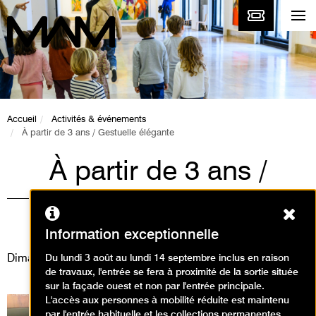
Accueil
Activités & événements
À partir de 3 ans / Gestuelle élégante
À partir de 3 ans /
Gestuelle élégante
Ferm
Ateliers / Atelier arts plastiques
Information exceptionnelle
Dimanche 9 juin 2024
Du lundi 3 août au lundi 14 septembre inclus en raison
de travaux, l'entrée se fera à proximité de la sortie située
sur la façade ouest et non par l'entrée principale.
L'accès aux personnes à mobilité réduite est maintenu
par l'entrée habituelle et les collections permanentes