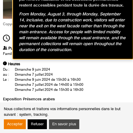
restent accessibles pendant toute la durée des travaux.
From Monday, August 3, through Monday, September
14, inclusive, due to construction work, visitors will enter
Copyright service éducatif et culturel
near the exit on the west facade rather than through the
main entrance. Access for people with limited mobility
will remain available through the usual entrance, and the
15h30
Durée
1h00
permanent collections will remain open throughout the
Publics
duration of the construction.
Famille
Heures
Du :
Dimanche 9 juin 2024
au :
Dimanche 7 juillet 2024
Le :
Dimanche 9 juin 2024 de 15h30 à 16h30
Dimanche 7 juillet 2024 de 14h00 à 15h00
Dimanche 7 juillet 2024 de 15h30 à 16h30
Exposition Présences arabes
Cet atelier invite les participants à explorer la gestuelle élégante de la
Nous collectons et traitons vos informations personnelles dans le but
calligraphie moderne. Ils apprennent à utiliser leur geste et leur souffle
suivant :
system, tracking
.
pour créer des lignes expressives et des formes contemporaines et
personnelles.
Accepter
Refuser
En savoir plus