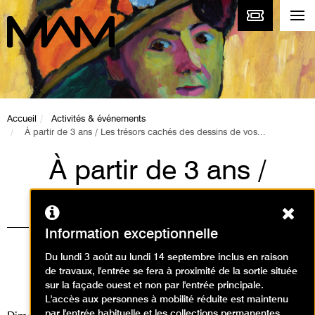
Accueil
Activités & événements
À partir de 3 ans / Les trésors cachés des dessins de vos...
À partir de 3 ans /
Les trésors cachés
Ferm
des dessins de vos
Information exceptionnelle
enfants
Du lundi 3 août au lundi 14 septembre inclus en raison
de travaux, l'entrée se fera à proximité de la sortie située
Animations / Créer en famille
sur la façade ouest et non par l'entrée principale.
L'accès aux personnes à mobilité réduite est maintenu
par l'entrée habituelle et les collections permanentes