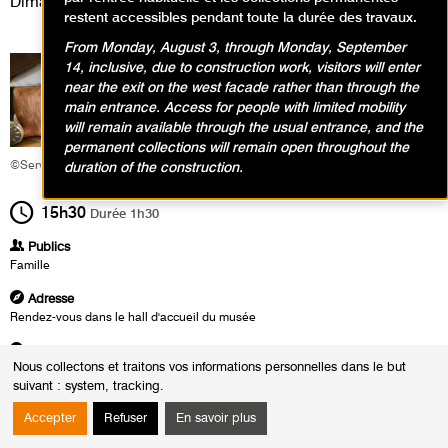
Dimanche 20 juillet 2025
restent accessibles pendant toute la durée des travaux.
From Monday, August 3, through Monday, September
14, inclusive, due to construction work, visitors will enter
near the exit on the west facade rather than through the
main entrance. Access for people with limited mobility
will remain available through the usual entrance, and the
permanent collections will remain open throughout the
©Service éducatif et culturel
duration of the construction.
15h30
Durée
1h30
Publics
Famille
Adresse
Rendez-vous dans le hall d'accueil du musée
Heures
Nous collectons et traitons vos informations personnelles dans le but
Du :
Dimanche 27 avril 2025
suivant :
system, tracking
.
au :
Dimanche 20 juillet 2025
Le :
Dimanche 20 juillet 2025 de 15h30 à 17h00
Accepter
Refuser
En savoir plus
Gabriele Münter aimait reproduire des dessins d’enfants, fascinée par leur