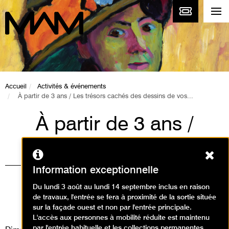
Accueil
Activités & événements
À partir de 3 ans / Les trésors cachés des dessins de vos...
À partir de 3 ans /
Les trésors cachés
Ferm
des dessins de vos
Information exceptionnelle
enfants
Du lundi 3 août au lundi 14 septembre inclus en raison
de travaux, l'entrée se fera à proximité de la sortie située
Animations / Créer en famille
sur la façade ouest et non par l'entrée principale.
L'accès aux personnes à mobilité réduite est maintenu
par l'entrée habituelle et les collections permanentes