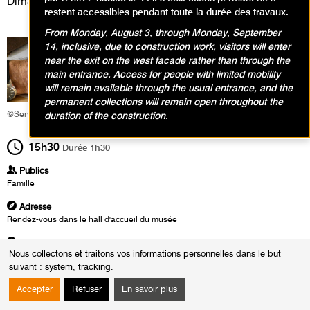
Dimanche 20 juillet 2025
restent accessibles pendant toute la durée des travaux.
From Monday, August 3, through Monday, September
14, inclusive, due to construction work, visitors will enter
near the exit on the west facade rather than through the
main entrance. Access for people with limited mobility
will remain available through the usual entrance, and the
permanent collections will remain open throughout the
©Service éducatif et culturel
duration of the construction.
15h30
Durée
1h30
Publics
Famille
Adresse
Rendez-vous dans le hall d'accueil du musée
Heures
Nous collectons et traitons vos informations personnelles dans le but
Du :
Dimanche 27 avril 2025
suivant :
system, tracking
.
au :
Dimanche 20 juillet 2025
Le :
Dimanche 20 juillet 2025 de 15h30 à 17h00
Accepter
Refuser
En savoir plus
Gabriele Münter aimait reproduire des dessins d’enfants, fascinée par leur