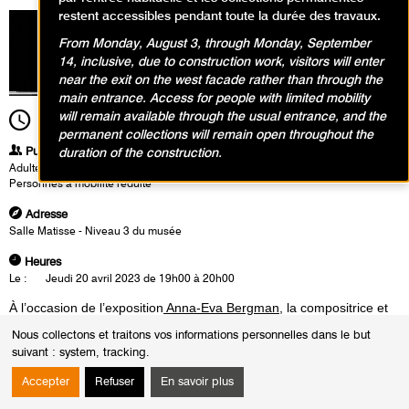
restent accessibles pendant toute la durée des travaux.
From Monday, August 3, through Monday, September
14, inclusive, due to construction work, visitors will enter
near the exit on the west facade rather than through the
main entrance. Access for people with limited mobility
will remain available through the usual entrance, and the
19h00
Durée
1h00
permanent collections will remain open throughout the
Publics
duration of the construction.
Adultes
Personnes à mobilité réduite
Adresse
Salle Matisse - Niveau 3 du musée
Heures
Le :
Jeudi 20 avril 2023 de 19h00 à 20h00
À l’occasion de l’exposition
Anna-Eva Bergman
, la compositrice et
interprète norvégienne Maja S. K. Ratkje propose un concert
Nous collectons et traitons vos informations personnelles dans le but
électroacoustique unique en dialogue avec la salle Matisse et en
suivant :
system, tracking
.
résonance avec l'œuvre de Bergman.
La voix de Maja S. K. Ratkje est la principale source sonore de ses
Accepter
Refuser
En savoir plus
performances mélangées et mixées à des dispositifs numériques et