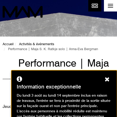
Accueil
Activités & événements
Performance | Maja S. K. Ratkje solo | Anna-Eva Bergman
Performance | Maja
S. K. Ratkje solo |
Ferm
Anna-Eva Bergman
Information exceptionnelle
Événement / Concert
Du lundi 3 août au lundi 14 septembre inclus en raison
de travaux, l'entrée se fera à proximité de la sortie située
sur la façade ouest et non par l'entrée principale.
Jeudi 20 avril 2023
L'accès aux personnes à mobilité réduite est maintenu
par l'entrée habituelle et les collections permanentes