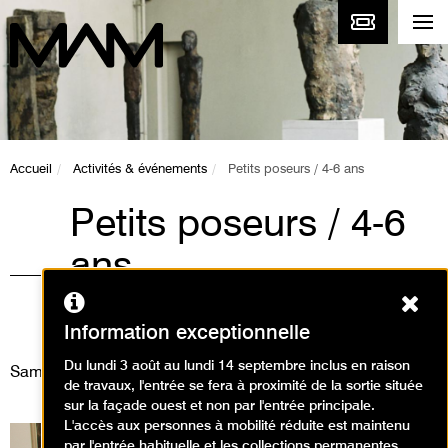
Accueil
Activités & événements
Petits poseurs / 4-6 ans
Petits poseurs / 4-6
ans
Ferm
Animations / Atelier arts
plastiques
Information exceptionnelle
Du lundi 3 août au lundi 14 septembre inclus en raison
Samedi 30 novembre 2024
de travaux, l'entrée se fera à proximité de la sortie située
sur la façade ouest et non par l'entrée principale.
L'accès aux personnes à mobilité réduite est maintenu
par l'entrée habituelle et les collections permanentes