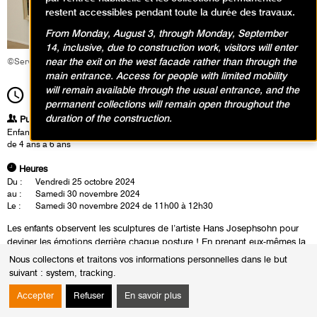
restent accessibles pendant toute la durée des travaux.
From Monday, August 3, through Monday, September
14, inclusive, due to construction work, visitors will enter
near the exit on the west facade rather than through the
©Service éducatif et culturel
main entrance. Access for people with limited mobility
will remain available through the usual entrance, and the
11h00
Durée
1h30
permanent collections will remain open throughout the
duration of the construction.
Publics
Enfants / Ados
de 4 ans à 6 ans
Heures
Du :
Vendredi 25 octobre 2024
au :
Samedi 30 novembre 2024
Le :
Samedi 30 novembre 2024 de 11h00 à 12h30
Les enfants observent les sculptures de l’artiste Hans Josephsohn pour
deviner les émotions derrière chaque posture ! En prenant eux-mêmes la
pose, ils explorent les sentiments et les expressions capturés dans les
Nous collectons et traitons vos informations personnelles dans le but
figures debout, assises et allongées. Cette expérience interactive et
suivant :
system, tracking
.
immersive leur permet ensuite en atelier de modeler leur propre
personnage et d’inventer à leur tour la pose et l’émotion qui vont
Accepter
Refuser
En savoir plus
structurer leur création.