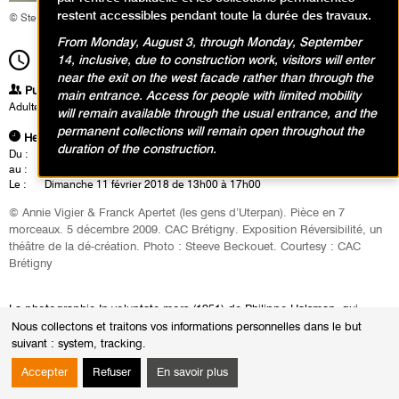
restent accessibles pendant toute la durée des travaux.
© Steeve Beckouet. Courtesy : CAC Brétigny
From Monday, August 3, through Monday, September
13h00
14, inclusive, due to construction work, visitors will enter
Durée
4h00
near the exit on the west facade rather than through the
Publics
main entrance. Access for people with limited mobility
Adultes
will remain available through the usual entrance, and the
permanent collections will remain open throughout the
Heures
duration of the construction.
Du :
Vendredi 9 février 2018
au :
Dimanche 11 février 2018
Le :
Dimanche 11 février 2018 de 13h00 à 17h00
© Annie Vigier & Franck Apertet (les gens d’Uterpan). Pièce en 7
morceaux. 5 décembre 2009. CAC Brétigny. Exposition Réversibilité, un
théâtre de la dé-création. Photo : Steeve Beckouet. Courtesy : CAC
Brétigny
La photographie In voluptate mors (1951) de Philippe Halsman, qui
représente Salvador Dali posant devant un crâne figuré par sept
Nous collectons et traitons vos informations personnelles dans le but
personnes nues, devient matériau de performance grâce aux gens
suivant :
system, tracking
.
d’Uterpan.
Accepter
Refuser
En savoir plus
Conscients du principe de notoriété qui convertit une œuvre, une