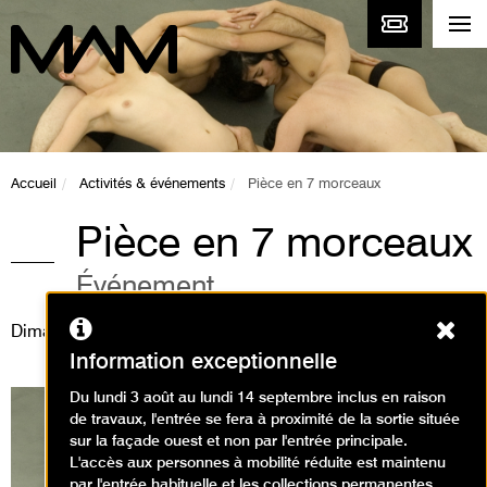
Accueil
Activités & événements
Pièce en 7 morceaux
Pièce en 7 morceaux
Événement
Ferm
Dimanche 11 février 2018
Information exceptionnelle
Du lundi 3 août au lundi 14 septembre inclus en raison
de travaux, l'entrée se fera à proximité de la sortie située
sur la façade ouest et non par l'entrée principale.
L'accès aux personnes à mobilité réduite est maintenu
par l'entrée habituelle et les collections permanentes