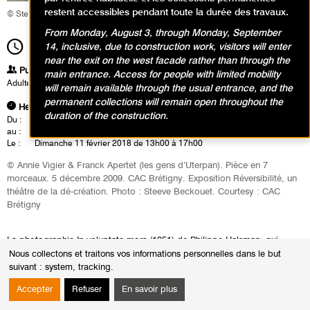
restent accessibles pendant toute la durée des travaux.
© Steeve Beckouet. Courtesy : CAC Brétigny
From Monday, August 3, through Monday, September
13h00
14, inclusive, due to construction work, visitors will enter
Durée
4h00
near the exit on the west facade rather than through the
Publics
main entrance. Access for people with limited mobility
Adultes
will remain available through the usual entrance, and the
permanent collections will remain open throughout the
Heures
duration of the construction.
Du :
Vendredi 9 février 2018
au :
Dimanche 11 février 2018
Le :
Dimanche 11 février 2018 de 13h00 à 17h00
© Annie Vigier & Franck Apertet (les gens d’Uterpan). Pièce en 7
morceaux. 5 décembre 2009. CAC Brétigny. Exposition Réversibilité, un
théâtre de la dé-création. Photo : Steeve Beckouet. Courtesy : CAC
Brétigny
La photographie In voluptate mors (1951) de Philippe Halsman, qui
représente Salvador Dali posant devant un crâne figuré par sept
Nous collectons et traitons vos informations personnelles dans le but
personnes nues, devient matériau de performance grâce aux gens
suivant :
system, tracking
.
d’Uterpan.
Accepter
Refuser
En savoir plus
Conscients du principe de notoriété qui convertit une œuvre, une