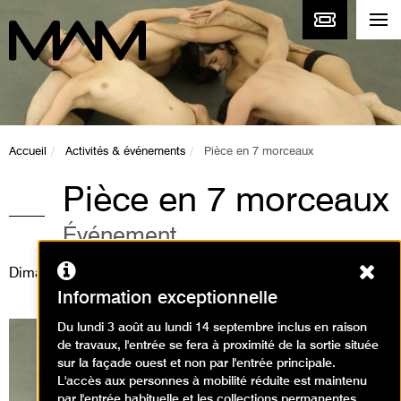
Accueil
Activités & événements
Pièce en 7 morceaux
Pièce en 7 morceaux
Événement
Ferm
Dimanche 11 février 2018
Information exceptionnelle
Du lundi 3 août au lundi 14 septembre inclus en raison
de travaux, l'entrée se fera à proximité de la sortie située
sur la façade ouest et non par l'entrée principale.
L'accès aux personnes à mobilité réduite est maintenu
par l'entrée habituelle et les collections permanentes