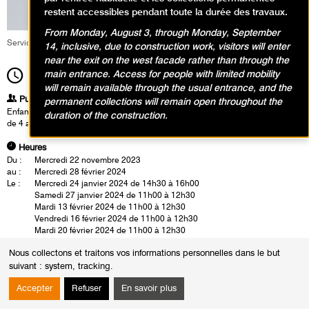
restent accessibles pendant toute la durée des travaux.
From Monday, August 3, through Monday, September
Service éducatif et culturel
14, inclusive, due to construction work, visitors will enter
near the exit on the west facade rather than through the
main entrance. Access for people with limited mobility
14h30
Durée
1h30
will remain available through the usual entrance, and the
Publics
permanent collections will remain open throughout the
Enfants / Ados
duration of the construction.
de 4 ans à 6 ans
Heures
Du :
Mercredi 22 novembre 2023
au :
Mercredi 28 février 2024
Le :
Mercredi 24 janvier 2024 de 14h30 à 16h00
Samedi 27 janvier 2024 de 11h00 à 12h30
Mardi 13 février 2024 de 11h00 à 12h30
Vendredi 16 février 2024 de 11h00 à 12h30
Mardi 20 février 2024 de 11h00 à 12h30
Vendredi 23 février 2024 de 11h00 à 12h30
Nous collectons et traitons vos informations personnelles dans le but
Mercredi 28 février 2024 de 14h30 à 16h00
Samedi 2 mars 2024 de 11h00 à 12h30
suivant :
system, tracking
.
Dans les collections : un atelier où les visages s’animent…
Accepter
Refuser
En savoir plus
Lors de la visite, le jeune public découvre des portraits surréalistes,