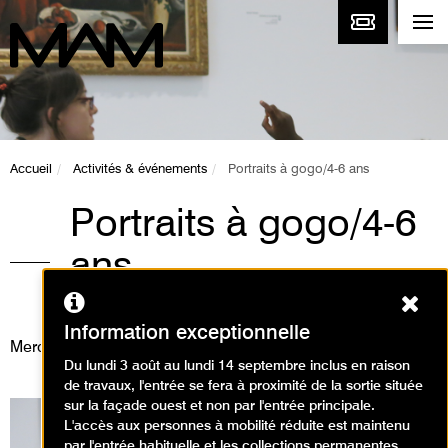
Accueil
Activités & événements
Portraits à gogo/4-6 ans
Portraits à gogo/4-6
ans
Ferm
Animations / Visite animation
Information exceptionnelle
Mercredi 24 janvier 2024
Du lundi 3 août au lundi 14 septembre inclus en raison
de travaux, l'entrée se fera à proximité de la sortie située
sur la façade ouest et non par l'entrée principale.
L'accès aux personnes à mobilité réduite est maintenu
par l'entrée habituelle et les collections permanentes