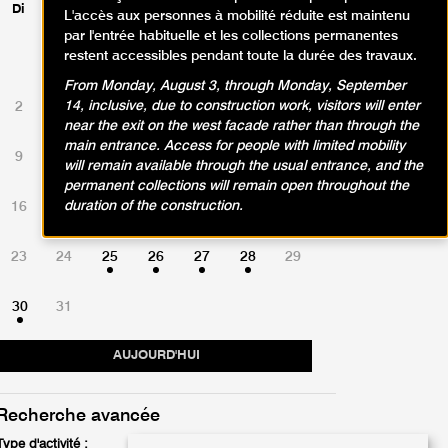
Di
Lu
Ma
Me
Je
Ve
Sa
L'accès aux personnes à mobilité réduite est maintenu
par l'entrée habituelle et les collections permanentes
restent accessibles pendant toute la durée des travaux.
1
From Monday, August 3, through Monday, September
14, inclusive, due to construction work, visitors will enter
2
3
4
5
6
7
8
near the exit on the west facade rather than through the
main entrance. Access for people with limited mobility
9
10
11
12
13
14
15
will remain available through the usual entrance, and the
permanent collections will remain open throughout the
duration of the construction.
16
17
18
19
20
21
22
23
24
25
26
27
28
29
30
31
AUJOURD'HUI
Recherche avancée
Type d'activité :