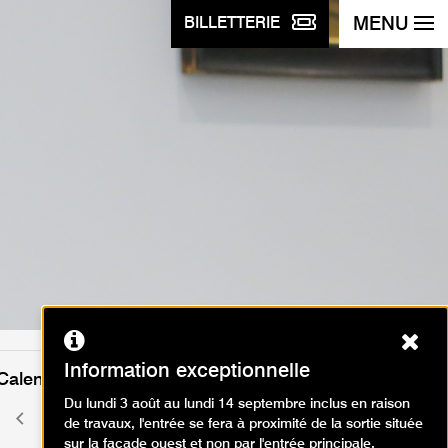
MENU
BILLETTERIE
Ferm
Information exceptionnelle
Calendrier des événements
Du lundi 3 août au lundi 14 septembre inclus en raison
août 2026
Mois
Mois
de travaux, l'entrée se fera à proximité de la sortie située
précédent
suivant
sur la façade ouest et non par l'entrée principale.