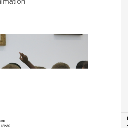
nimation
2h30
à 12h30