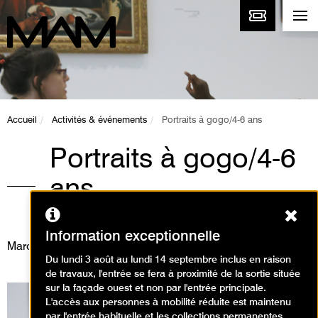
Accueil
Activités & événements
Portraits à gogo/4-6 ans
Portraits à gogo/4-6
ans
Ferm
Animations / Visite animation
Information exceptionnelle
Mardi 20 février 2024
Du lundi 3 août au lundi 14 septembre inclus en raison
de travaux, l'entrée se fera à proximité de la sortie située
sur la façade ouest et non par l'entrée principale.
L'accès aux personnes à mobilité réduite est maintenu
par l'entrée habituelle et les collections permanentes