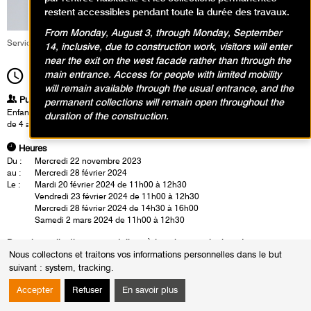
restent accessibles pendant toute la durée des travaux.
From Monday, August 3, through Monday, September
Service éducatif et culturel
14, inclusive, due to construction work, visitors will enter
near the exit on the west facade rather than through the
main entrance. Access for people with limited mobility
11h00
Durée
1h30
will remain available through the usual entrance, and the
Publics
permanent collections will remain open throughout the
Enfants / Ados
duration of the construction.
de 4 ans à 6 ans
Heures
Du :
Mercredi 22 novembre 2023
au :
Mercredi 28 février 2024
Le :
Mardi 20 février 2024 de 11h00 à 12h30
Vendredi 23 février 2024 de 11h00 à 12h30
Mercredi 28 février 2024 de 14h30 à 16h00
Samedi 2 mars 2024 de 11h00 à 12h30
Dans les collections : un atelier où les visages s’animent…
Nous collectons et traitons vos informations personnelles dans le but
Lors de la visite, le jeune public découvre des portraits surréalistes,
suivant :
system, tracking
.
cubistes et abstraits qui défient toutes les attentes. Les artistes modernes
représentent leurs sujets avec des visages déformés, des corps
Accepter
Refuser
En savoir plus
fragmentés et des explosions de couleurs qui éveillent l’imagination et les
émotions.