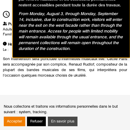
restent accessibles pendant toute la durée des travaux.
From Monday, August 3, through Monday, September
12h30
Durée
1h30
14, inclusive, due to construction work, visitors will enter
Publics
near the exit on the west facade rather than through the
Adultes
main entrance. Access for people with limited mobility
Famille
will remain available through the usual entrance, and the
permanent collections will remain open throughout the
Heures
duration of the construction.
Le :
Jeudi 22 septembre 2011 de 12h30 à 14h00
Son intervention sera ponctuée d’intermèdes musicaux live. Cécile Paris
sera accompagnée par son complice, Renaud Rudlof, compositeur de la
plupart des bandes musicales de ses films, qui interprètera pour
l’occasion quelques morceaux choisis de ukulélé.
Nous collectons et traitons vos informations personnelles dans le but
Calendrier des événements
suivant :
system, tracking
.
Accepter
Refuser
En savoir plus
juin 2026
Mois
Moi
précédent
suiv