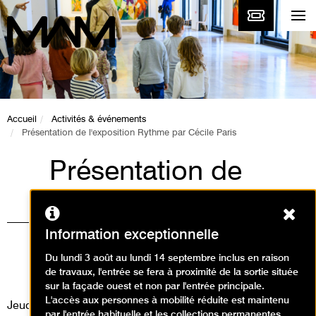
Accueil
Activités & événements
Présentation de l'exposition Rythme par Cécile Paris
Présentation de
l'exposition Rythme
Ferm
par Cécile Paris
Information exceptionnelle
Animations, Événement / Visite
Du lundi 3 août au lundi 14 septembre inclus en raison
de travaux, l'entrée se fera à proximité de la sortie située
animation
sur la façade ouest et non par l'entrée principale.
L'accès aux personnes à mobilité réduite est maintenu
Jeudi 22 septembre 2011
par l'entrée habituelle et les collections permanentes