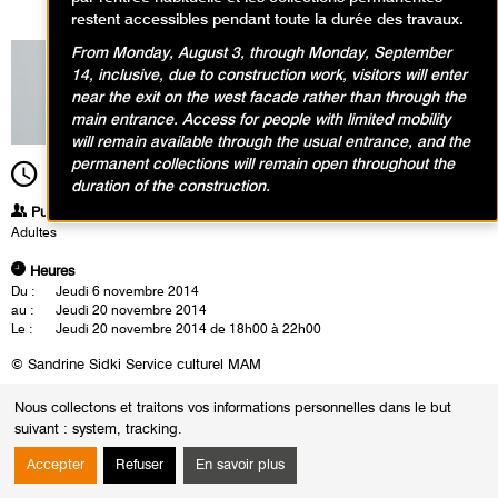
restent accessibles pendant toute la durée des travaux.
From Monday, August 3, through Monday, September
14, inclusive, due to construction work, visitors will enter
near the exit on the west facade rather than through the
main entrance. Access for people with limited mobility
will remain available through the usual entrance, and the
permanent collections will remain open throughout the
18h00
Durée
4h00
duration of the construction.
Publics
Adultes
Heures
Du :
Jeudi 6 novembre 2014
au :
Jeudi 20 novembre 2014
Le :
Jeudi 20 novembre 2014 de 18h00 à 22h00
© Sandrine Sidki Service culturel MAM
Un groupe pluridisciplinaire d’une vingtaine d’étudiants bénévoles
Nous collectons et traitons vos informations personnelles dans le but
accueille les visiteurs lors de deux nocturnes dans l'exposition
suivant :
system, tracking
.
David Altmejd 10 octobre 2014 - 1er février 2015
Leur spécificité ? Ils évoluent dans des disciplines universitaires variées
Accepter
Refuser
En savoir plus
favorisant ainsi un échange riche en opinions, points de vue et regards