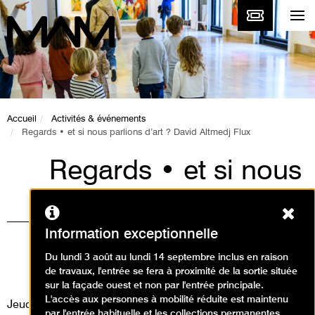
Accueil
Activités & événements
Regards • et si nous parlions d’art ? David Altmedj Flux
Regards • et si nous
parlions d’art ?
Ferm
David Altmedj Flux
Information exceptionnelle
Animations, Événement / Visite
Du lundi 3 août au lundi 14 septembre inclus en raison
de travaux, l'entrée se fera à proximité de la sortie située
animation
sur la façade ouest et non par l'entrée principale.
L'accès aux personnes à mobilité réduite est maintenu
Jeudi 20 novembre 2014
par l'entrée habituelle et les collections permanentes