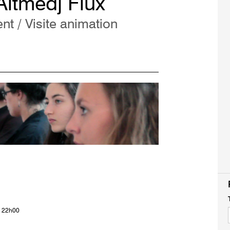
Altmedj Flux
t / Visite animation
à 22h00