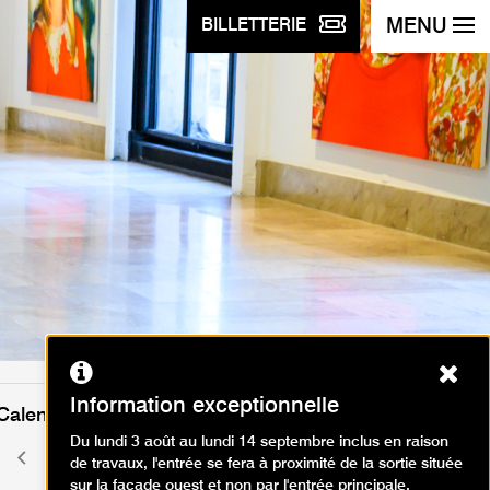
MENU
BILLETTERIE
Ferm
Information exceptionnelle
Calendrier des événements
Du lundi 3 août au lundi 14 septembre inclus en raison
juin 2026
Mois
Mois
de travaux, l'entrée se fera à proximité de la sortie située
précédent
suivant
sur la façade ouest et non par l'entrée principale.