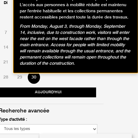
Di
Lu
Ma
Me
Je
Ve
Sa
L'accès aux personnes à mobilité réduite est maintenu
par l'entrée habituelle et les collections permanentes
restent accessibles pendant toute la durée des travaux.
1
2
3
4
5
6
From Monday, August 3, through Monday, September
7
8
9
10
11
12
13
14, inclusive, due to construction work, visitors will enter
near the exit on the west facade rather than through the
main entrance. Access for people with limited mobility
14
15
16
17
18
19
20
will remain available through the usual entrance, and the
permanent collections will remain open throughout the
21
22
23
24
25
26
27
duration of the construction.
28
29
30
AUJOURD'HUI
Recherche avancée
Type d'activité :