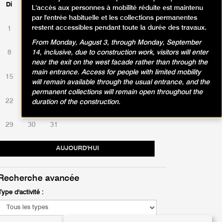
Di
Lu
Ma
Me
Je
Ve
Sa
L'accès aux personnes à mobilité réduite est maintenu
par l'entrée habituelle et les collections permanentes
restent accessibles pendant toute la durée des travaux.
1
2
3
4
5
6
7
From Monday, August 3, through Monday, September
8
9
10
11
12
13
14
14, inclusive, due to construction work, visitors will enter
near the exit on the west facade rather than through the
main entrance. Access for people with limited mobility
15
16
17
18
19
20
21
will remain available through the usual entrance, and the
permanent collections will remain open throughout the
22
23
24
25
26
27
28
duration of the construction.
29
30
31
AUJOURD'HUI
Recherche avancée
Type d'activité :