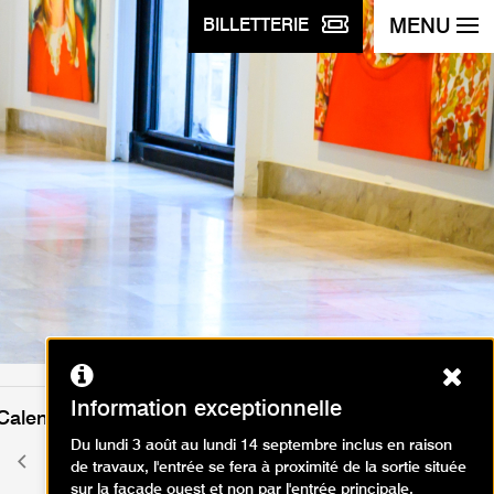
MENU
BILLETTERIE
Ferm
Information exceptionnelle
Calendrier des événements
Du lundi 3 août au lundi 14 septembre inclus en raison
décembre 2024
Mois
Mois
de travaux, l'entrée se fera à proximité de la sortie située
précédent
suivant
sur la façade ouest et non par l'entrée principale.