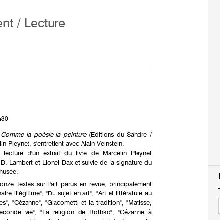
nt / Lecture
h30
e
Comme la poésie la peinture
(Editions du Sandre /
in Pleynet, s'entretient avec Alain Veinstein.
lecture d'un extrait du livre de Marcelin Pleynet
D. Lambert et Lionel Dax et suivie de la signature du
du musée.
nze textes sur l'art parus en revue, principalement
ire illégitime", "Du sujet en art", "Art et littérature au
", "Cézanne", "Giacometti et la tradition", "Matisse,
 seconde vie", "La religion de Rothko", "Cézanne à