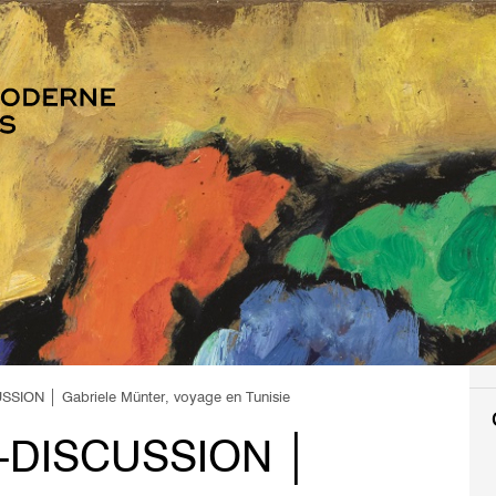
ION │ Gabriele Münter, voyage en Tunisie
DISCUSSION │