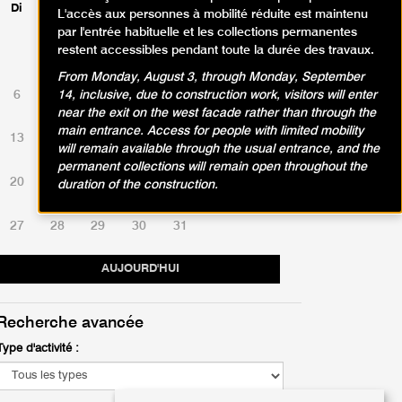
Di
Lu
Ma
Me
Je
Ve
Sa
L'accès aux personnes à mobilité réduite est maintenu
par l'entrée habituelle et les collections permanentes
restent accessibles pendant toute la durée des travaux.
1
2
3
4
5
From Monday, August 3, through Monday, September
6
7
8
9
10
11
12
14, inclusive, due to construction work, visitors will enter
near the exit on the west facade rather than through the
main entrance. Access for people with limited mobility
13
14
15
16
17
18
19
will remain available through the usual entrance, and the
permanent collections will remain open throughout the
20
21
22
23
24
25
26
duration of the construction.
27
28
29
30
31
AUJOURD'HUI
Recherche avancée
Type d'activité :