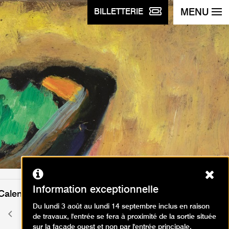
MENU
BILLETTERIE
Ferm
Information exceptionnelle
Calendrier des événements
Du lundi 3 août au lundi 14 septembre inclus en raison
juillet 2025
Mois
Mois
de travaux, l'entrée se fera à proximité de la sortie située
précédent
suivant
sur la façade ouest et non par l'entrée principale.