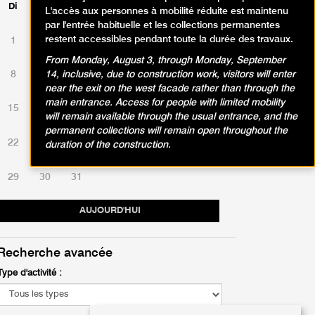
Di
Lu
Ma
Me
Je
Ve
Sa
L'accès aux personnes à mobilité réduite est maintenu
par l'entrée habituelle et les collections permanentes
restent accessibles pendant toute la durée des travaux.
1
2
3
4
5
6
7
From Monday, August 3, through Monday, September
8
9
10
11
12
13
14
14, inclusive, due to construction work, visitors will enter
near the exit on the west facade rather than through the
main entrance. Access for people with limited mobility
15
16
17
18
19
20
21
will remain available through the usual entrance, and the
permanent collections will remain open throughout the
22
23
24
25
26
27
28
duration of the construction.
29
30
31
AUJOURD'HUI
Recherche avancée
Type d'activité :