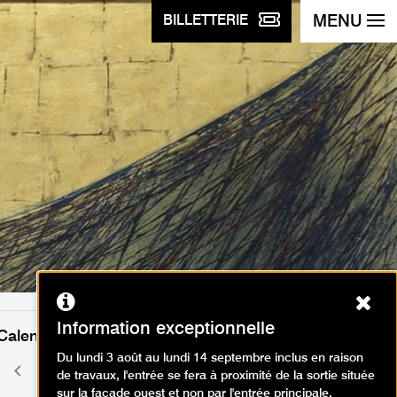
MENU
BILLETTERIE
Ferm
Information exceptionnelle
Calendrier des événements
Du lundi 3 août au lundi 14 septembre inclus en raison
décembre 2024
Mois
Mois
de travaux, l'entrée se fera à proximité de la sortie située
précédent
suivant
sur la façade ouest et non par l'entrée principale.