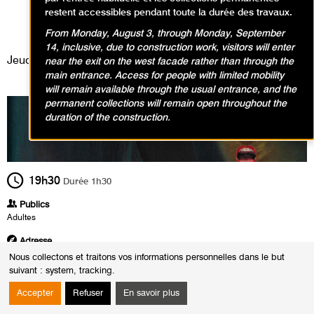
surréalisme
restent accessibles pendant toute la durée des travaux.
Événement, Conférence
From Monday, August 3, through Monday, September
14, inclusive, due to construction work, visitors will enter
Jeudi 16 juin 2022
near the exit on the west facade rather than through the
main entrance. Access for people with limited mobility
will remain available through the usual entrance, and the
permanent collections will remain open throughout the
duration of the construction.
19h30
Durée
1h30
Publics
Adultes
Adresse
Salle Matisse - Niveau 3 du musée
Nous collectons et traitons vos informations personnelles dans le but
suivant :
system, tracking
.
Heures
Le :
Jeudi 16 juin 2022 de 19h30 à 21h00
Accepter
Refuser
En savoir plus
Toyen et Jindřich Štyrský à Paris : De l´artificialisme au