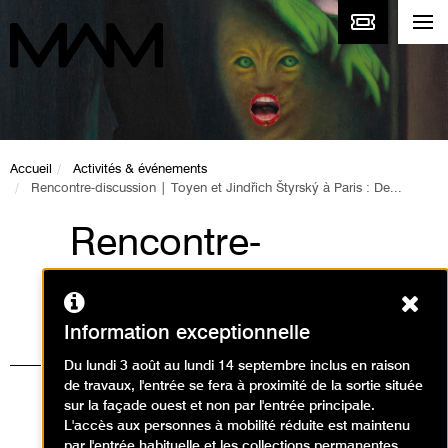
Accueil
Activités & événements
Rencontre-discussion | Toyen et Jindřich Štyrský à Paris : De...
Rencontre-
discussion | Toyen
Ferm
et Jindřich Štyrský à
Information exceptionnelle
Paris : De l
Du lundi 3 août au lundi 14 septembre inclus en raison
de travaux, l'entrée se fera à proximité de la sortie située
´artificialisme au
sur la façade ouest et non par l'entrée principale.
L'accès aux personnes à mobilité réduite est maintenu
par l'entrée habituelle et les collections permanentes