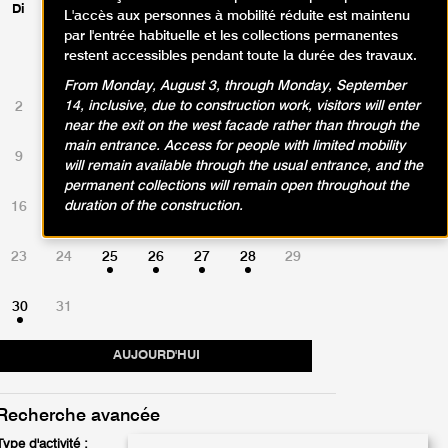
Di
Lu
Ma
Me
Je
Ve
Sa
L'accès aux personnes à mobilité réduite est maintenu
par l'entrée habituelle et les collections permanentes
restent accessibles pendant toute la durée des travaux.
1
From Monday, August 3, through Monday, September
14, inclusive, due to construction work, visitors will enter
2
3
4
5
6
7
8
near the exit on the west facade rather than through the
main entrance. Access for people with limited mobility
9
10
11
12
13
14
15
will remain available through the usual entrance, and the
permanent collections will remain open throughout the
duration of the construction.
16
17
18
19
20
21
22
23
24
25
26
27
28
29
30
31
AUJOURD'HUI
Recherche avancée
Type d'activité :