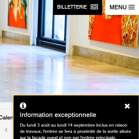
MENU
BILLETTERIE
Ferm
Information exceptionnelle
Calendrier des événements
Du lundi 3 août au lundi 14 septembre inclus en raison
août 2026
Mois
Mois
de travaux, l'entrée se fera à proximité de la sortie située
précédent
suivant
sur la façade ouest et non par l'entrée principale.