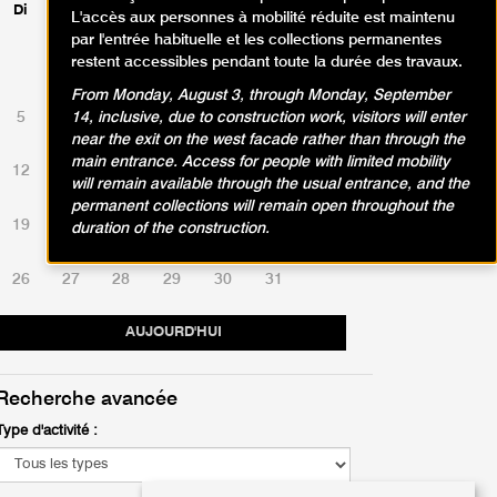
Di
Lu
Ma
Me
Je
Ve
Sa
L'accès aux personnes à mobilité réduite est maintenu
par l'entrée habituelle et les collections permanentes
restent accessibles pendant toute la durée des travaux.
1
2
3
4
From Monday, August 3, through Monday, September
5
6
7
8
9
10
11
14, inclusive, due to construction work, visitors will enter
near the exit on the west facade rather than through the
main entrance. Access for people with limited mobility
12
13
14
15
16
17
18
will remain available through the usual entrance, and the
permanent collections will remain open throughout the
19
20
21
22
23
24
25
duration of the construction.
26
27
28
29
30
31
AUJOURD'HUI
Recherche avancée
Type d'activité :