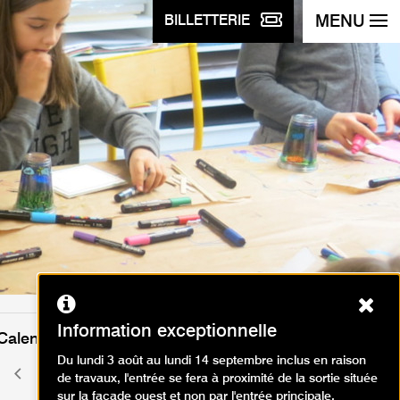
MENU
BILLETTERIE
Ferm
Information exceptionnelle
Calendrier des événements
Du lundi 3 août au lundi 14 septembre inclus en raison
octobre 2025
Mois
Mois
de travaux, l'entrée se fera à proximité de la sortie située
précédent
suivant
sur la façade ouest et non par l'entrée principale.