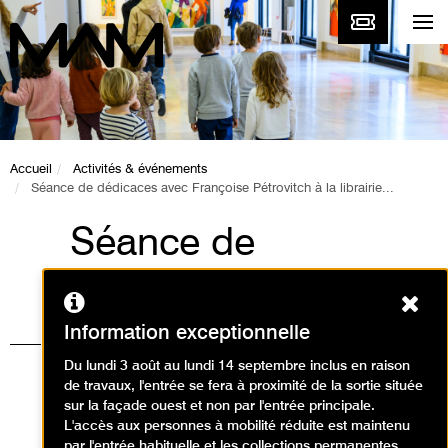
Accueil
Activités & événements
Séance de dédicaces avec Françoise Pétrovitch à la librairie...
Séance de
dédicaces avec
Ferm
Françoise Pétrovitch
Information exceptionnelle
à la librairie-boutique
Du lundi 3 août au lundi 14 septembre inclus en raison
de travaux, l'entrée se fera à proximité de la sortie située
du MAM
sur la façade ouest et non par l'entrée principale.
L'accès aux personnes à mobilité réduite est maintenu
par l'entrée habituelle et les collections permanentes