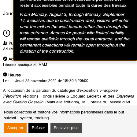
Événement
restent accessibles pendant toute la durée des travaux.
Jeudi 25 novembre 2021
From Monday, August 3, through Monday, September
14, inclusive, due to construction work, visitors will enter
near the exit on the west facade rather than through the
main entrance. Access for people with limited mobility
18h30
Durée
1h30
will remain available through the usual entrance, and the
Publics
permanent collections will remain open throughout the
Adultes
duration of the construction.
Adresse
Librairie-boutique du MAM
Heures
Le :
Jeudi 25 novembre 2021 de 18h30 à 20h00
A l'occasion de la parution du catalogue d'exposition
Françoise
Pétrovitch
(éditions Fonds Hélène & Edouard Leclerc) et des
Entretiens
avec Guidino Gosselin
(Manuella éditions), la Librairie du Musée d'Art
Moderne de Paris vous invite à rencontrer l’artiste Françoise Pétrovitch.
Nous collectons et traitons vos informations personnelles dans le but
suivant :
system, tracking
.
Accepter
Refuser
En savoir plus