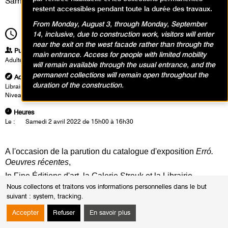
Samedi 2 avril 2022
restent accessibles pendant toute la durée des travaux.
From Monday, August 3, through Monday, September
15h00
14, inclusive, due to construction work, visitors will enter
Durée
1h30
near the exit on the west facade rather than through the
Publics
main entrance. Access for people with limited mobility
Adultes
will remain available through the usual entrance, and the
permanent collections will remain open throughout the
Adresse
duration of the construction.
Librairie-boutique du MAM
Niveau 3 du musée - sortie
Heures
Le :
Samedi 2 avril 2022 de 15h00 à 16h30
A l'occasion de la parution du catalogue d'exposition
Erró.
Oeuvres récentes
,
In Fine Éditions d'art, la Galerie Strouk et la Librairie
du Musée d'Art Moderne de Paris vous invitent à rencontrer
Nous collectons et traitons vos informations personnelles dans le but
l’artiste E
RRÓ.
suivant :
system, tracking
.
Accepter
Refuser
En savoir plus