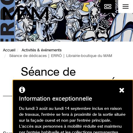
Accueil
Activités & événements
Séance de dédicaces | ERRÓ | Librairie-boutique du MAM
Séance de
dédicaces | ERRÓ |
Ferm
Librairie-boutique du
Information exceptionnelle
MAM
Du lundi 3 août au lundi 14 septembre inclus en raison
de travaux, l'entrée se fera à proximité de la sortie située
Événement
sur la façade ouest et non par l'entrée principale.
L'accès aux personnes à mobilité réduite est maintenu
par l'entrée habituelle et les collections permanentes