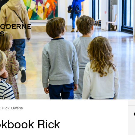
k Rick Owens
okbook Rick