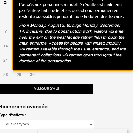
Di
Lu
Ma
Me
Je
Ve
Sa
L'accès aux personnes à mobilité réduite est maintenu
par l'entrée habituelle et les collections permanentes
restent accessibles pendant toute la durée des travaux.
1
2
3
4
5
6
From Monday, August 3, through Monday, September
14, inclusive, due to construction work, visitors will enter
7
8
9
10
11
12
13
near the exit on the west facade rather than through the
main entrance. Access for people with limited mobility
14
15
16
17
18
19
20
will remain available through the usual entrance, and the
permanent collections will remain open throughout the
21
22
23
24
25
26
27
duration of the construction.
28
29
30
AUJOURD'HUI
Recherche avancée
Type d'activité :