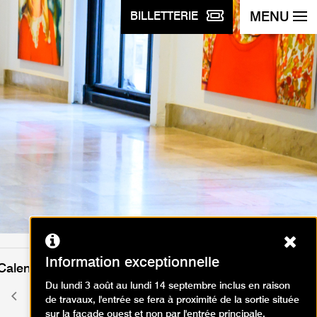
MENU
BILLETTERIE
Ferm
Information exceptionnelle
Calendrier des événements
Du lundi 3 août au lundi 14 septembre inclus en raison
juin 2026
Mois
Mois
de travaux, l'entrée se fera à proximité de la sortie située
précédent
suivant
sur la façade ouest et non par l'entrée principale.