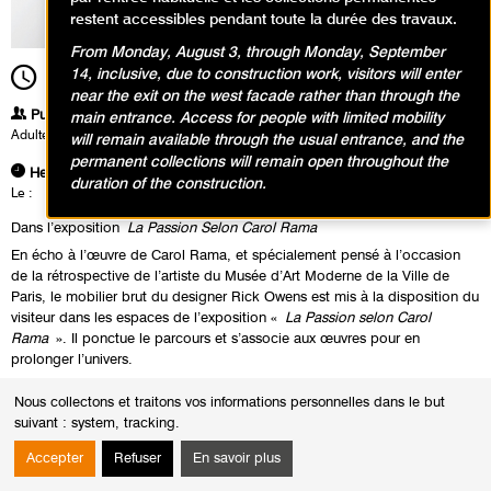
restent accessibles pendant toute la durée des travaux.
From Monday, August 3, through Monday, September
14, inclusive, due to construction work, visitors will enter
18h00
Durée
2h00
near the exit on the west facade rather than through the
Publics
main entrance. Access for people with limited mobility
Adultes
will remain available through the usual entrance, and the
permanent collections will remain open throughout the
Heures
duration of the construction.
Le :
Jeudi 25 juin 2015 de 18h00 à 20h00
Dans l’exposition
La Passion Selon Carol Rama
En écho à l’œuvre de Carol Rama, et spécialement pensé à l’occasion
de la rétrospective de l’artiste du Musée d’Art Moderne de la Ville de
Paris, le mobilier brut du designer Rick Owens est mis à la disposition du
visiteur dans les espaces de l’exposition «
La Passion selon Carol
Rama
». Il ponctue le parcours et s’associe aux œuvres pour en
prolonger l’univers.
A l’occasion de la sortie de son lookbook, Rick Owens sera
Nous collectons et traitons vos informations personnelles dans le but
accompagné de Michèle Lamy, le jeudi 25 juin à 18 heures dans
suivant :
system, tracking
.
l’exposition «
La Passion Selon Carol Rama
», pour une séance de
signature. Accès gratuit sur présentation d’un billet d’entrée dans
Accepter
Refuser
En savoir plus
l’exposition.