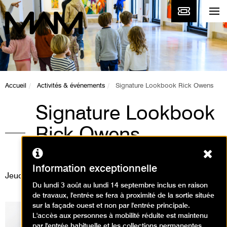
Accueil
Activités & événements
Signature Lookbook Rick Owens
Signature Lookbook
Rick Owens
Ferm
Événement
Information exceptionnelle
Jeudi 25 juin 2015
Du lundi 3 août au lundi 14 septembre inclus en raison
de travaux, l'entrée se fera à proximité de la sortie située
sur la façade ouest et non par l'entrée principale.
L'accès aux personnes à mobilité réduite est maintenu
par l'entrée habituelle et les collections permanentes