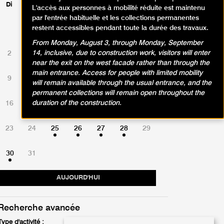
Di
Lu
Ma
Me
Je
Ve
Sa
L'accès aux personnes à mobilité réduite est maintenu
par l'entrée habituelle et les collections permanentes
restent accessibles pendant toute la durée des travaux.
1
From Monday, August 3, through Monday, September
14, inclusive, due to construction work, visitors will enter
2
3
4
5
6
7
8
near the exit on the west facade rather than through the
main entrance. Access for people with limited mobility
9
10
11
12
13
14
15
will remain available through the usual entrance, and the
permanent collections will remain open throughout the
duration of the construction.
16
17
18
19
20
21
22
23
24
25
26
27
28
29
30
31
AUJOURD'HUI
Recherche avancée
Type d'activité :