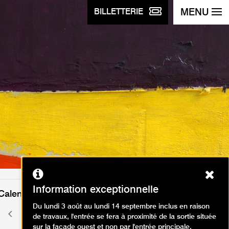
MENU
BILLETTERIE
Ferm
Information exceptionnelle
Calendrier des événements
Du lundi 3 août au lundi 14 septembre inclus en raison
août 2026
Mois
Mois
de travaux, l'entrée se fera à proximité de la sortie située
précédent
suivant
sur la façade ouest et non par l'entrée principale.