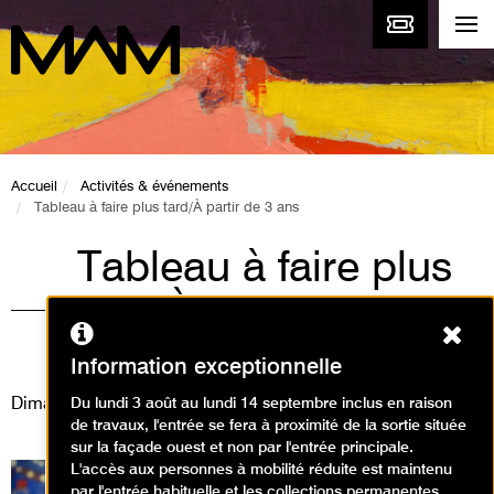
Accueil
Activités & événements
Tableau à faire plus tard/À partir de 3 ans
Tableau à faire plus
tard/À partir de 3 ans
Ferm
Animations / Visite animation
Information exceptionnelle
Dimanche 21 janvier 2024
Du lundi 3 août au lundi 14 septembre inclus en raison
de travaux, l'entrée se fera à proximité de la sortie située
sur la façade ouest et non par l'entrée principale.
L'accès aux personnes à mobilité réduite est maintenu
par l'entrée habituelle et les collections permanentes