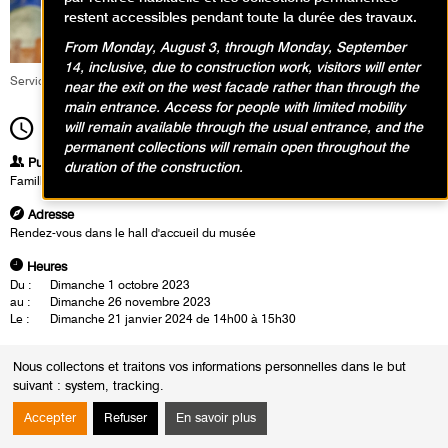
restent accessibles pendant toute la durée des travaux.
From Monday, August 3, through Monday, September
14, inclusive, due to construction work, visitors will enter
Service éducatif et culturel
near the exit on the west facade rather than through the
main entrance. Access for people with limited mobility
will remain available through the usual entrance, and the
14h00
Durée
1h30
permanent collections will remain open throughout the
Publics
duration of the construction.
Famille
Adresse
Rendez-vous dans le hall d'accueil du musée
Heures
Du :
Dimanche 1 octobre 2023
au :
Dimanche 26 novembre 2023
Le :
Dimanche 21 janvier 2024 de 14h00 à 15h30
Exposition Nicolas de Staël
Nous collectons et traitons vos informations personnelles dans le but
Les familles découvrent les petits cartons évoquant baigneurs, parasols
suivant :
system, tracking
.
et bords de mer qui restent pour Staël des «études» pour des «tableaux
à faire» plus tard, dans son atelier parisien. Car il lui faut du «recul». Sur
Accepter
Refuser
En savoir plus
ce même principe, chacun fait une esquisse en atelier avec l’idée pour
les enfants de peindre le tableau lorsqu’ils seront plus grands.