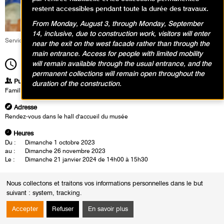
restent accessibles pendant toute la durée des travaux.
From Monday, August 3, through Monday, September
14, inclusive, due to construction work, visitors will enter
Service éducatif et culturel
near the exit on the west facade rather than through the
main entrance. Access for people with limited mobility
will remain available through the usual entrance, and the
14h00
Durée
1h30
permanent collections will remain open throughout the
Publics
duration of the construction.
Famille
Adresse
Rendez-vous dans le hall d'accueil du musée
Heures
Du :
Dimanche 1 octobre 2023
au :
Dimanche 26 novembre 2023
Le :
Dimanche 21 janvier 2024 de 14h00 à 15h30
Exposition Nicolas de Staël
Nous collectons et traitons vos informations personnelles dans le but
Les familles découvrent les petits cartons évoquant baigneurs, parasols
suivant :
system, tracking
.
et bords de mer qui restent pour Staël des «études» pour des «tableaux
à faire» plus tard, dans son atelier parisien. Car il lui faut du «recul». Sur
Accepter
Refuser
En savoir plus
ce même principe, chacun fait une esquisse en atelier avec l’idée pour
les enfants de peindre le tableau lorsqu’ils seront plus grands.