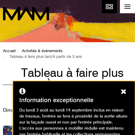
Accueil
Activités & événements
Tableau à faire plus tard/À partir de 3 ans
Tableau à faire plus
tard/À partir de 3 ans
Ferm
Animations / Visite animation
Information exceptionnelle
Dimanche 21 janvier 2024
Du lundi 3 août au lundi 14 septembre inclus en raison
de travaux, l'entrée se fera à proximité de la sortie située
sur la façade ouest et non par l'entrée principale.
L'accès aux personnes à mobilité réduite est maintenu
par l'entrée habituelle et les collections permanentes