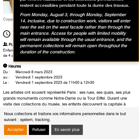
restent accessibles pendant toute la durée des travaux.
From Monday, August 3, through Monday, September
Copyright Service Culturel
14, inclusive, due to construction work, visitors will enter
near the exit on the west facade rather than through the
main entrance. Access for people with limited mobility
11h00
Durée
1h30
will remain available through the usual entrance, and the
Publics
permanent collections will remain open throughout the
Enfants / Ados
duration of the construction.
de 4 ans à 6 ans
Heures
Du :
Mercredi 8 mars 2023
au :
Vendredi 1 septembre 2023
Le :
Vendredi 1 septembre 2023 de 11h00 à 12h30
Les artistes ont souvent représenté Paris : ses rues, ses quais, ses plus
grands monuments comme Notre-Dame ou la Tour Eiffel. Durant une
visite des collections du musée, les enfants découvrent la capitale à
travers les œuvres de Delaunay, Dufy, Marquet, Niki de Saint Phalle et
Nous collectons et traitons vos informations personnelles dans le but
Yves Saint Laurent. Inspirés par ces découvertes et ces œuvres
suivant :
system, tracking
.
emblématiques, ils fabriquent en atelier une carte postale personnelle de
la Ville lumière.
Accepter
Refuser
En savoir plus