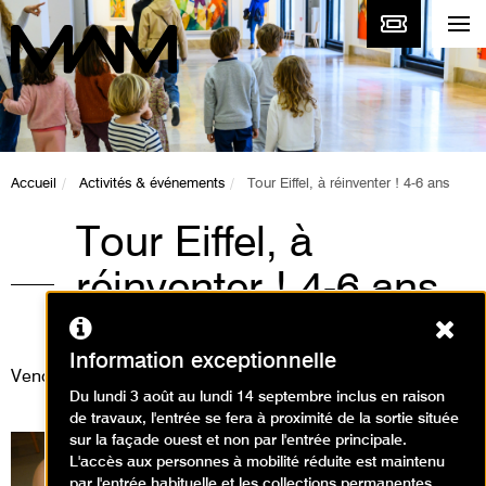
Accueil
Activités & événements
Tour Eiffel, à réinventer ! 4-6 ans
Tour Eiffel, à
réinventer ! 4-6 ans
Ferm
Animations / Visite animation
Information exceptionnelle
Vendredi 1 septembre 2023
Du lundi 3 août au lundi 14 septembre inclus en raison
de travaux, l'entrée se fera à proximité de la sortie située
sur la façade ouest et non par l'entrée principale.
L'accès aux personnes à mobilité réduite est maintenu
par l'entrée habituelle et les collections permanentes