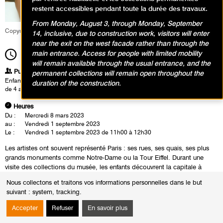
restent accessibles pendant toute la durée des travaux.
From Monday, August 3, through Monday, September
Copyright Service Culturel
14, inclusive, due to construction work, visitors will enter
near the exit on the west facade rather than through the
main entrance. Access for people with limited mobility
11h00
Durée
1h30
will remain available through the usual entrance, and the
Publics
permanent collections will remain open throughout the
Enfants / Ados
duration of the construction.
de 4 ans à 6 ans
Heures
Du :
Mercredi 8 mars 2023
au :
Vendredi 1 septembre 2023
Le :
Vendredi 1 septembre 2023 de 11h00 à 12h30
Les artistes ont souvent représenté Paris : ses rues, ses quais, ses plus
grands monuments comme Notre-Dame ou la Tour Eiffel. Durant une
visite des collections du musée, les enfants découvrent la capitale à
travers les œuvres de Delaunay, Dufy, Marquet, Niki de Saint Phalle et
Nous collectons et traitons vos informations personnelles dans le but
Yves Saint Laurent. Inspirés par ces découvertes et ces œuvres
suivant :
system, tracking
.
emblématiques, ils fabriquent en atelier une carte postale personnelle de
la Ville lumière.
Accepter
Refuser
En savoir plus