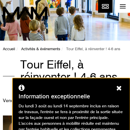
Accueil
Activités & événements
Tour Eiffel, à réinventer ! 4-6 ans
Tour Eiffel, à
réinventer ! 4-6 ans
Ferm
Animations / Visite animation
Information exceptionnelle
Vendredi 1 septembre 2023
Du lundi 3 août au lundi 14 septembre inclus en raison
de travaux, l'entrée se fera à proximité de la sortie située
sur la façade ouest et non par l'entrée principale.
L'accès aux personnes à mobilité réduite est maintenu
par l'entrée habituelle et les collections permanentes