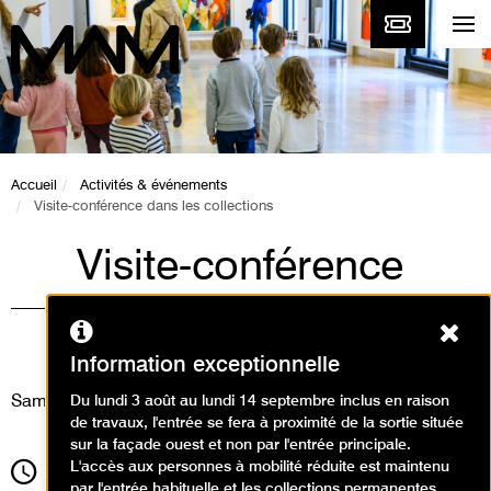
Accueil
Activités & événements
Visite-conférence dans les collections
Visite-conférence
dans les collections
Ferm
Visites
Information exceptionnelle
Samedi 27 mai 2023
Du lundi 3 août au lundi 14 septembre inclus en raison
de travaux, l'entrée se fera à proximité de la sortie située
sur la façade ouest et non par l'entrée principale.
L'accès aux personnes à mobilité réduite est maintenu
16h00
Durée
1h30
par l'entrée habituelle et les collections permanentes