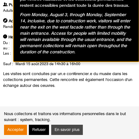
Publics
restent accessibles pendant toute la durée des travaux.
Adultes
From Monday, August 3, through Monday, September
14, inclusive, due to construction work, visitors will enter
Adresse
near the exit on the west facade rather than through the
Rendez-vous dans le hall du musée
main entrance. Access for people with limited mobility
Heures
will remain available through the usual entrance, and the
Du :
Mardi 4 avril 2023
permanent collections will remain open throughout the
au :
Lundi 17 juillet 2023
duration of the construction.
Les :
mardis de 12h30 à 14h00
samedis de 16h00 à 17h30
Sauf :
Mardi 15 août 2023 de 14h30 à 16h00
Les visites sont conduites par un.e conférencier.e du musée dans les
collections permanentes. Cette rencontre est également l'occasion d'un
échange autour des oeuvres.
Nous collectons et traitons vos informations personnelles dans le but
suivant :
system, tracking
.
Calendrier des événements
Accepter
Refuser
En savoir plus
août 2026
Mois
Moi