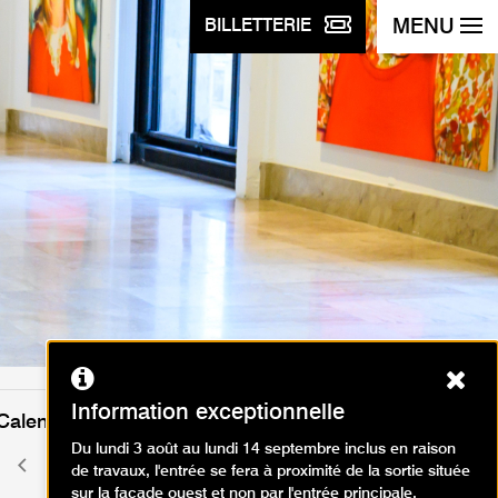
MENU
BILLETTERIE
Ferm
Information exceptionnelle
Calendrier des événements
Du lundi 3 août au lundi 14 septembre inclus en raison
mai 2026
Mois
Mois
de travaux, l'entrée se fera à proximité de la sortie située
précédent
suivant
sur la façade ouest et non par l'entrée principale.