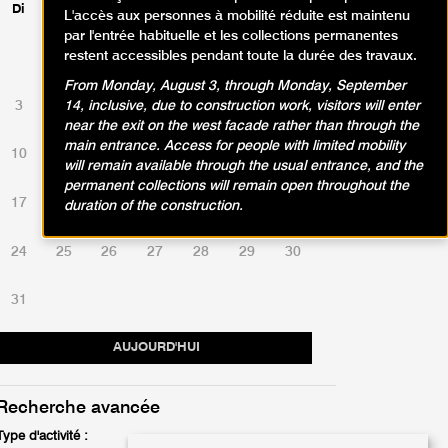
Di
Lu
Ma
Me
Je
Ve
Sa
L'accès aux personnes à mobilité réduite est maintenu
par l'entrée habituelle et les collections permanentes
restent accessibles pendant toute la durée des travaux.
1
2
From Monday, August 3, through Monday, September
3
4
5
6
7
8
9
14, inclusive, due to construction work, visitors will enter
near the exit on the west facade rather than through the
main entrance. Access for people with limited mobility
10
11
12
13
14
15
16
will remain available through the usual entrance, and the
permanent collections will remain open throughout the
17
18
19
20
21
22
23
duration of the construction.
24
25
26
27
28
29
30
31
AUJOURD'HUI
Recherche avancée
Type d'activité :