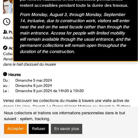
restent accessibles pendant toute la durée des travaux.
From Monday, August 3, through Monday, September
14, inclusive, due to construction work, visitors will enter
14h30
Durée
1h00
near the exit on the west facade rather than through the
Publics
main entrance. Access for people with limited mobility
Adultes
will remain available through the usual entrance, and the
permanent collections will remain open throughout the
Adresse
duration of the construction.
Collections permanentes
Rendez-vous 15 minutes avant le début de la visite au Point informations situé
dans le hall d'accueil du musée
Heures
Du :
Dimanche 5 mai 2024
au :
Dimanche 9 juin 2024
Le :
Dimanche 9 juin 2024 de 14h30 à 15h30
Venez découvrir les collections du musée à travers une visite active de
danse Hip-Hop. Devant
La Danse
d’Henri Matisse ou devant le
Rythme
N°1
de Robert Delaunay, laissez-vous embarquer dans un atelier ou le
Nous collectons et traitons vos informations personnelles dans le but
rythme, les mouvements, les formes et les couleurs de ces oeuvres
suivant :
system, tracking
.
emblématiques rejoignent l’esprit et l’énergie de la danse Hip-Hop !
Accepter
Refuser
En savoir plus
Accompagnez par un intervenant danseur, même sans pratique au
préalable de la danse, laissez vous surprendre et venez vivre un moment