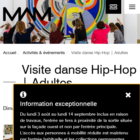
Accueil
Activités & événements
Visite danse Hip-Hop | Adultes
Visite danse Hip-Hop
| Adultes
Ferm
Visites, Ateliers, Événement
Information exceptionnelle
Dimanche 9 juin 2024
Du lundi 3 août au lundi 14 septembre inclus en raison
de travaux, l'entrée se fera à proximité de la sortie située
sur la façade ouest et non par l'entrée principale.
L'accès aux personnes à mobilité réduite est maintenu
par l'entrée habituelle et les collections permanentes