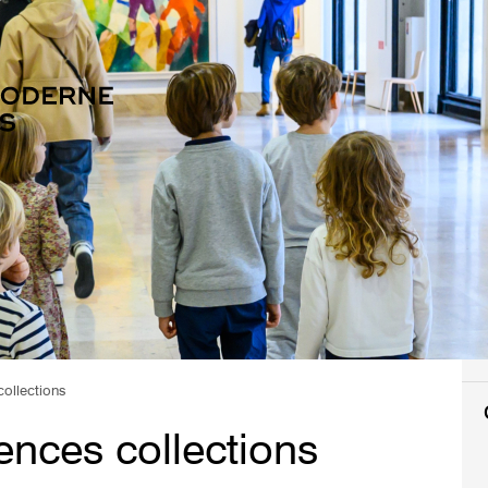
collections
ences collections