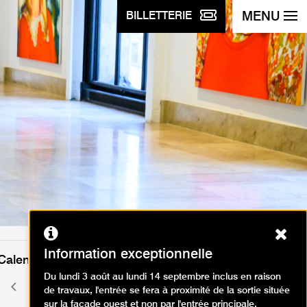
MENU
BILLETTERIE
Ferm
Information exceptionnelle
Calendrier des événements
Du lundi 3 août au lundi 14 septembre inclus en raison
mai 2026
Mois
Mois
de travaux, l'entrée se fera à proximité de la sortie située
précédent
suivant
sur la façade ouest et non par l'entrée principale.