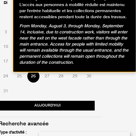
Di
Lu
Ma
Me
Je
Ve
Sa
L'accès aux personnes à mobilité réduite est maintenu
par l'entrée habituelle et les collections permanentes
restent accessibles pendant toute la durée des travaux.
1
2
From Monday, August 3, through Monday, September
3
4
5
6
7
8
9
14, inclusive, due to construction work, visitors will enter
near the exit on the west facade rather than through the
main entrance. Access for people with limited mobility
10
11
12
13
14
15
16
will remain available through the usual entrance, and the
permanent collections will remain open throughout the
17
18
19
20
21
22
23
duration of the construction.
24
25
26
27
28
29
30
31
AUJOURD'HUI
Recherche avancée
Type d'activité :