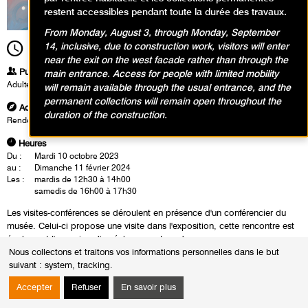
restent accessibles pendant toute la durée des travaux.
From Monday, August 3, through Monday, September
14, inclusive, due to construction work, visitors will enter
16h00
Durée
1h30
near the exit on the west facade rather than through the
Publics
main entrance. Access for people with limited mobility
Adultes
will remain available through the usual entrance, and the
permanent collections will remain open throughout the
Adresse
duration of the construction.
Rendez-vous à l'accueil du musée
Heures
Du :
Mardi 10 octobre 2023
au :
Dimanche 11 février 2024
Les :
mardis de 12h30 à 14h00
samedis de 16h00 à 17h30
Les visites-conférences se déroulent en présence d'un conférencier du
musée. Celui-ci propose une visite dans l'exposition, cette rencontre est
également l'occasion d'un échange autour des oeuvres.
Nous collectons et traitons vos informations personnelles dans le but
suivant :
system, tracking
.
Accepter
Refuser
En savoir plus