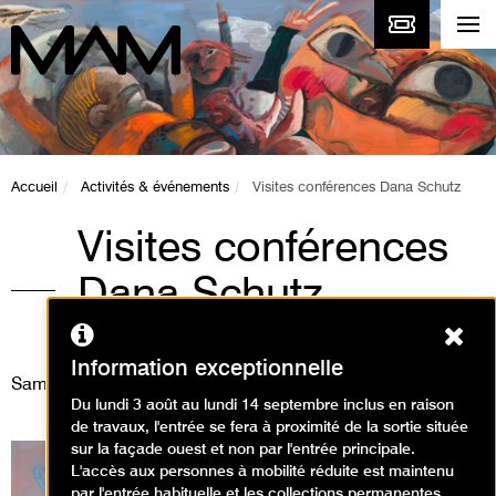
Accueil
Activités & événements
Visites conférences Dana Schutz
Visites conférences
Dana Schutz
Ferm
Visites
Information exceptionnelle
Samedi 27 janvier 2024
Du lundi 3 août au lundi 14 septembre inclus en raison
de travaux, l'entrée se fera à proximité de la sortie située
sur la façade ouest et non par l'entrée principale.
L'accès aux personnes à mobilité réduite est maintenu
par l'entrée habituelle et les collections permanentes