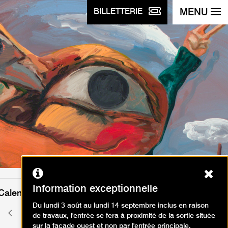
MENU
BILLETTERIE
Ferm
Information exceptionnelle
Calendrier des événements
Du lundi 3 août au lundi 14 septembre inclus en raison
janvier 2025
Mois
Mois
de travaux, l'entrée se fera à proximité de la sortie située
précédent
suivant
sur la façade ouest et non par l'entrée principale.