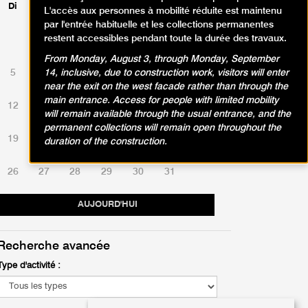
Di
Lu
Ma
Me
Je
Ve
Sa
L'accès aux personnes à mobilité réduite est maintenu
par l'entrée habituelle et les collections permanentes
restent accessibles pendant toute la durée des travaux.
1
2
3
4
From Monday, August 3, through Monday, September
5
6
7
8
9
10
11
14, inclusive, due to construction work, visitors will enter
near the exit on the west facade rather than through the
main entrance. Access for people with limited mobility
12
13
14
15
16
17
18
will remain available through the usual entrance, and the
permanent collections will remain open throughout the
19
20
21
22
23
24
25
duration of the construction.
26
27
28
29
30
31
AUJOURD'HUI
Recherche avancée
Type d'activité :