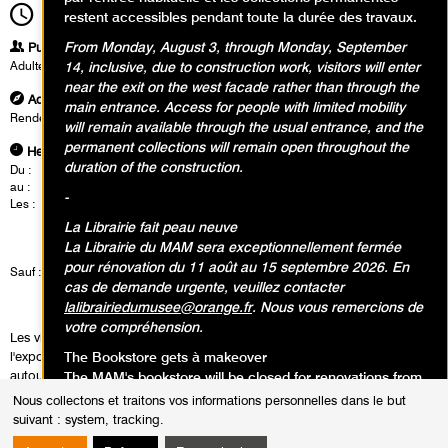
14h30
Durée
1h30
restent accessibles pendant toute la durée des travaux.
From Monday, August 3, through Monday, September
Publics
Adultes
14, inclusive, due to construction work, visitors will enter
near the exit on the west facade rather than through the
Adresse
main entrance. Access for people with limited mobility
Rendez-vous à l'accueil du musée
will remain available through the usual entrance, and the
permanent collections will remain open throughout the
Heures
duration of the construction.
Du :
Mardi 4 avril 2023
au :
Dimanche 16 juillet 2023
-
Les :
mardis de 14h30 à 16h00
jeudis de 19h00 à 20h30
La Librairie fait peau neuve
vendredis de 12h30 à 14h00
La Librairie du MAM sera exceptionnellement fermée
samedis de 14h00 à 15h30
pour rénovation du 11 août au 15 septembre 2026. En
Sauf :
Jeudi 18 mai 2023 de 19h00 à 20h30
cas de demande urgente, veuillez contacter
Jeudi 22 juin 2023 de 19h00 à 20h30
Vendredi 14 juillet 2023 de 12h30 à 14h00
lalibrairiedumusee@orange.fr
. Nous vous remercions de
votre compréhension.
Les visites sont conduites par un.e conférencier.e du musée dans
l'exposition. Cette rencontre est également l'occasion d'un échange
The Bookstore gets à makeover
autour des oeuvres.
The MAM's bookstore will be closed for renovations from
August 11 to September 15, 2026. In case of an urgent
Nous collectons et traitons vos informations personnelles dans le but
request, you can contact
lalibrairiedumusee@orange.fr
.
suivant :
system, tracking
.
Thank you for your understanding.