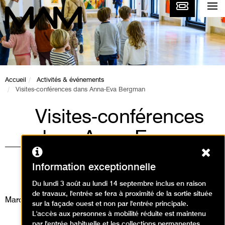
Accueil
Activités & événements
Visites-conférences dans Anna-Eva Bergman
Visites-conférences
dans Anna-Eva
Ferm
Bergman
Information exceptionnelle
Visites
Du lundi 3 août au lundi 14 septembre inclus en raison
de travaux, l'entrée se fera à proximité de la sortie située
Mardi 6 juin 2023
sur la façade ouest et non par l'entrée principale.
L'accès aux personnes à mobilité réduite est maintenu
par l'entrée habituelle et les collections permanentes